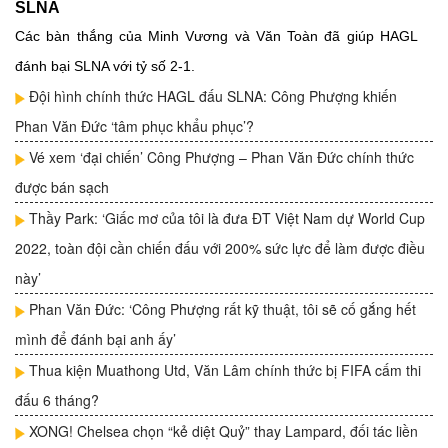
SLNA
Các bàn thắng của Minh Vương và Văn Toàn đã giúp HAGL
đánh bại SLNA với tỷ số 2-1.
Đội hình chính thức HAGL đấu SLNA: Công Phượng khiến
Phan Văn Đức ‘tâm phục khẩu phục’?
Vé xem ‘đại chiến’ Công Phượng – Phan Văn Đức chính thức
được bán sạch
Thầy Park: ‘Giấc mơ của tôi là đưa ĐT Việt Nam dự World Cup
2022, toàn đội cần chiến đấu với 200% sức lực để làm được điều
này’
Phan Văn Đức: ‘Công Phượng rất kỹ thuật, tôi sẽ cố gắng hết
mình để đánh bại anh ấy’
Thua kiện Muathong Utd, Văn Lâm chính thức bị FIFA cấm thi
đấu 6 tháng?
XONG! Chelsea chọn “kẻ diệt Quỷ” thay Lampard, đối tác liền