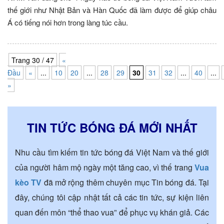
thế giới như Nhật Bản và Hàn Quốc đã làm được để giúp châu
Á có tiếng nói hơn trong làng túc cầu.
Trang 30 / 47
«
Đầu
«
...
10
20
...
28
29
30
31
32
...
40
...
»
TIN TỨC BÓNG ĐÁ MỚI NHẤT
Nhu cầu tìm kiếm tin tức bóng đá Việt Nam và thế giới
của người hâm mộ ngày một tăng cao, vì thế trang
Vua
kèo TV
đã mở rộng thêm chuyên mục Tin bóng đá. Tại
đây, chúng tôi cập nhật tất cả các tin tức, sự kiện liên
quan đến môn “thể thao vua” để phục vụ khán giả. Các