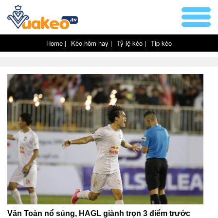
Home |
Kèo hôm nay |
Tỷ lệ kèo |
Tip kèo
Văn Toàn nổ súng, HAGL giành trọn 3 điểm trước