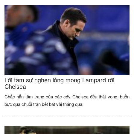
Lời tâm sự nghẹn lòng mong Lampard rời
Chelsea
Chắc hẳn tâm trạng của các cđv Chelsea đều thất vọng, buồn
bực qua chuỗi trận bết bát vài tháng qua.