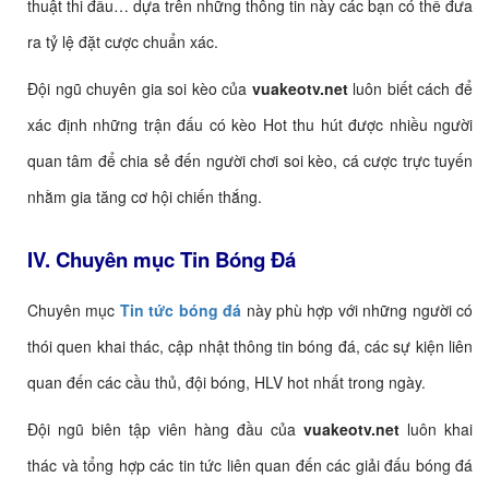
thuật thi đấu… dựa trên những thông tin này các bạn có thể đưa
ra tỷ lệ đặt cược chuẩn xác.
Đội ngũ chuyên gia soi kèo của
vuakeotv.net
luôn biết cách để
xác định những trận đấu có kèo Hot thu hút được nhiều người
quan tâm để chia sẻ đến người chơi soi kèo, cá cược trực tuyến
nhằm gia tăng cơ hội chiến thắng.
IV. Chuyên mục Tin Bóng Đá
Chuyên mục
Tin tức bóng đá
này phù hợp với những người có
thói quen khai thác, cập nhật thông tin bóng đá, các sự kiện liên
quan đến các cầu thủ, đội bóng, HLV hot nhất trong ngày.
Đội ngũ biên tập viên hàng đầu của
vuakeotv.net
luôn khai
thác và tổng hợp các tin tức liên quan đến các giải đấu bóng đá