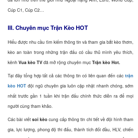
Cúp C1, Cúp C2…
III. Chuyên mục Trận Kèo HOT
Hiểu được nhu cầu tìm kiếm thông tin và tham gia bắt kèo thơm,
kèo an toàn trong những trận đấu có cầu thủ mình yêu thích,
kênh
Vua kèo TV
đã mở rộng chuyên mục
Trận kèo Hot.
Tại đây tổng hợp tất cả các thông tin có liên quan đến các
trận
kèo HOT
đội ngũ chuyên gia luôn cập nhật nhanh chóng, sớm
nhất trước gần 1 tuần khi trận đấu chính thức diễn ra để mọi
người cùng tham khảo.
Các bài viết
soi kèo
cung cấp thông tin chi tiết về đội hình tham
gia, lực lượng, phong độ thi đấu, thành tích đối đầu, HLV, chiến