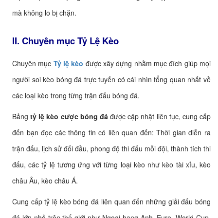
mà không lo bị chặn.
II. Chuyên mục Tỷ Lệ Kèo
Chuyên mục
Tỷ lệ kèo
được xây dựng nhằm mục đích giúp mọi
người soi kèo bóng đá trực tuyến có cái nhìn tổng quan nhất về
các loại kèo trong từng trận đấu bóng đá.
Bảng
tỷ lệ kèo cược bóng đá
được cập nhật liên tục, cung cấp
đến bạn đọc các thông tin có liên quan đến: Thời gian diễn ra
trận đấu, lịch sử đối đầu, phong độ thi đấu mỗi đội, thành tích thi
đấu, các tỷ lệ tương ứng với từng loại kèo như kèo tài xỉu, kèo
châu Âu, kèo châu Á.
Cung cấp tỷ lệ kèo bóng đá liên quan đến những giải đấu bóng
đá lớn nhỏ trên thế giới như Ngoại hạng Anh, Euro, World Cup,