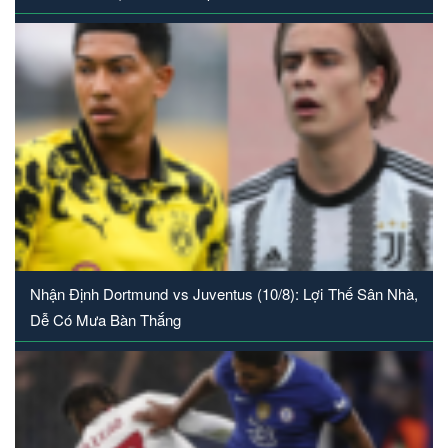
Nhận Định Dortmund vs Juventus (10/8): Lợi Thế Sân Nhà,
Dễ Có Mưa Bàn Thắng