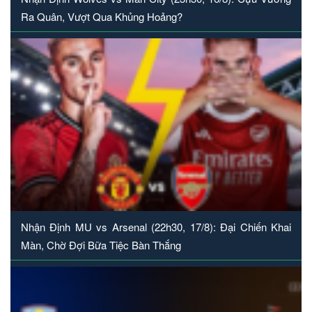
Ra Quân, Vượt Qua Khủng Hoảng?
Nhận Định MU vs Arsenal (22h30, 17/8): Đại Chiến Khai
Màn, Chờ Đợi Bữa Tiệc Bàn Thắng