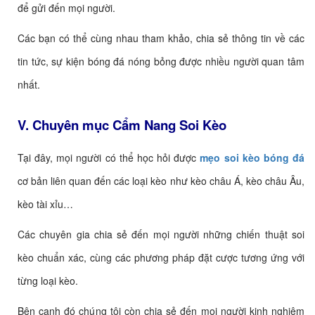
để gửi đến mọi người.
Các bạn có thể cùng nhau tham khảo, chia sẻ thông tin về các
tin tức, sự kiện bóng đá nóng bỏng được nhiều người quan tâm
nhất.
V. Chuyên mục Cẩm Nang Soi Kèo
Tại đây, mọi người có thể học hỏi được
mẹo soi kèo bóng đá
cơ bản liên quan đến các loại kèo như kèo châu Á, kèo châu Âu,
kèo tài xỉu…
Các chuyên gia chia sẻ đến mọi người những chiến thuật soi
kèo chuẩn xác, cùng các phương pháp đặt cược tương ứng với
từng loại kèo.
Bên cạnh đó chúng tôi còn chia sẻ đến mọi người kinh nghiệm