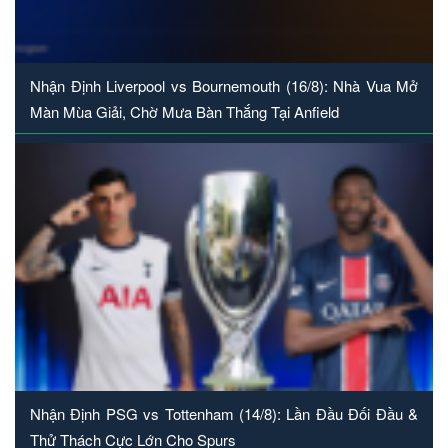
Nhận Định Liverpool vs Bournemouth (16/8): Nhà Vua Mở
Màn Mùa Giải, Chờ Mưa Bàn Thắng Tại Anfield
Nhận Định PSG vs Tottenham (14/8): Lần Đầu Đối Đầu &
Thử Thách Cực Lớn Cho Spurs