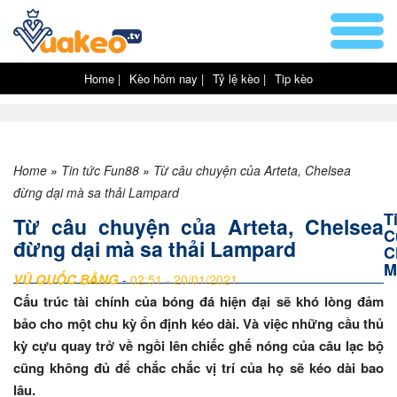
Home |
Kèo hôm nay |
Tỷ lệ kèo |
Tip kèo
Home
»
Tin tức Fun88
»
Từ câu chuyện của Arteta, Chelsea
đừng dại mà sa thải Lampard
T
Từ câu chuyện của Arteta, Chelsea
C
đừng dại mà sa thải Lampard
C
M
VŨ QUỐC BẰNG
-
02:51 - 20/01/2021
Cấu trúc tài chính của bóng đá hiện đại sẽ khó lòng đảm
bảo cho một chu kỳ ổn định kéo dài. Và việc những cầu thủ
kỳ cựu quay trở về ngồi lên chiếc ghế nóng của câu lạc bộ
cũng không đủ để chắc chắc vị trí của họ sẽ kéo dài bao
lâu.