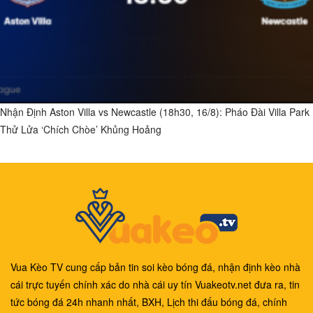
Nhận Định Aston Villa vs Newcastle (18h30, 16/8): Pháo Đài Villa Park
Thử Lửa ‘Chích Chòe’ Khủng Hoảng
Vua Kèo TV cung cấp bản tin soi kèo bóng đá, nhận định kèo nhà
cái trực tuyến chính xác do nhà cái uy tín Vuakeotv.net đưa ra, tin
tức bóng đá 24h nhanh nhất, BXH, Lịch thi đấu bóng đá, chính