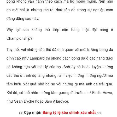
bóng không vận hành theo cách mà họ mong muốn. Nên nhớ
đó mới chỉ là những rắc rối đầu tiên để trong sự nghiệp cầm
đằng đẵng sau này.
Vậy tại sao không thử tiếp cận bằng một đội bóng ở
Championship?
Tuy thế, với những cầu thủ đã quá quen với môi trường bóng đá
đỉnh cao như Lampard thì phong cách bóng đá ở các hạng dưới
sẽ không hợp với triết lý của họ. Anh ấy sẽ huấn luyện những
cầu thủ ở trình độ làng nhàng, làm việc những những người mà
tầm hiểu biết quá nhỏ bé so với những gì mà anh đã trải qua.
Khi đó, có thể nhìn những tấm gương đi trước như Eddie Howe,
như Sean Dyche hoặc Sam Allardyce.
>> Cập nhật:
Bảng tỷ lệ kèo chính xác nhất
<<