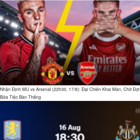
Nhận Định MU vs Arsenal (22h30, 17/8): Đại Chiến Khai Màn, Chờ Đợi
Bữa Tiệc Bàn Thắng