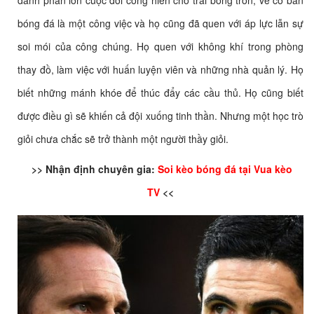
dành phần lớn cuộc đời cống hiến cho trái bóng tròn, về cơ bản
bóng đá là một công việc và họ cũng đã quen với áp lực lẫn sự
soi mói của công chúng. Họ quen với không khí trong phòng
thay đồ, làm việc với huấn luyện viên và những nhà quản lý. Họ
biết những mánh khóe để thúc đẩy các cầu thủ. Họ cũng biết
được điều gì sẽ khiến cả đội xuống tinh thần. Nhưng một học trò
giỏi chưa chắc sẽ trở thành một người thầy giỏi.
>> Nhận định chuyên gia:
Soi kèo bóng đá tại Vua kèo
TV
<<