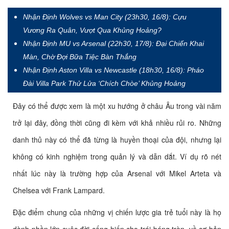
Nhận Định Wolves vs Man City (23h30, 16/8): Cựu
Vương Ra Quân, Vượt Qua Khủng Hoảng?
Nhận Định MU vs Arsenal (22h30, 17/8): Đại Chiến Khai
Màn, Chờ Đợi Bữa Tiệc Bàn Thắng
Nhận Định Aston Villa vs Newcastle (18h30, 16/8): Pháo
Đài Villa Park Thử Lửa ‘Chích Chòe’ Khủng Hoảng
Đây có thể được xem là một xu hướng ở châu Âu trong vài năm
trở lại đây, đồng thời cũng đi kèm với khả nhiều rủi ro. Những
danh thủ này có thể đã từng là huyền thoại của đội, nhưng lại
không có kinh nghiệm trong quản lý và dẫn dắt. Ví dụ rõ nét
nhất lúc này là trường hợp của Arsenal với Mikel Arteta và
Chelsea với Frank Lampard.
Đặc điểm chung của những vị chiến lược gia trẻ tuổi này là họ