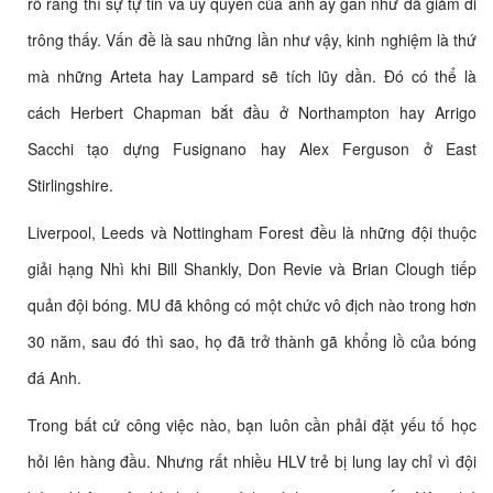
rõ ràng thì sự tự tin và uy quyền của anh ấy gần như đã giảm đi
trông thấy. Vấn đề là sau những lần như vậy, kinh nghiệm là thứ
mà những Arteta hay Lampard sẽ tích lũy dần. Đó có thể là
cách Herbert Chapman bắt đầu ở Northampton hay Arrigo
Sacchi tạo dựng Fusignano hay Alex Ferguson ở East
Stirlingshire.
Liverpool, Leeds và Nottingham Forest đều là những đội thuộc
giải hạng Nhì khi Bill Shankly, Don Revie và Brian Clough tiếp
quản đội bóng. MU đã không có một chức vô địch nào trong hơn
30 năm, sau đó thì sao, họ đã trở thành gã khổng lồ của bóng
đá Anh.
Trong bất cứ công việc nào, bạn luôn cần phải đặt yếu tố học
hỏi lên hàng đầu. Nhưng rất nhiều HLV trẻ bị lung lay chỉ vì đội