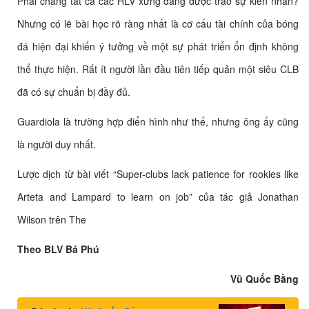
Phải chẳng tất cả các HLV xứng đáng được trao sự kiên nhẫn?
Nhưng có lẽ bài học rõ ràng nhất là cơ cấu tài chính của bóng
đá hiện đại khiến ý tưởng về một sự phát triển ổn định không
thể thực hiện. Rất ít người lần đầu tiên tiếp quản một siêu CLB
đã có sự chuẩn bị đầy đủ.
Guardiola là trường hợp điển hình như thế, nhưng ông ấy cũng
là người duy nhất.
Lược dịch từ bài viết “Super-clubs lack patience for rookies like
Arteta and Lampard to learn on job” của tác giả Jonathan
Wilson trên The
Theo BLV Bá Phú
Vũ Quốc Bằng