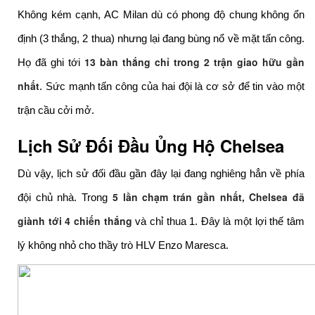
Không kém cạnh, AC Milan dù có phong độ chung không ổn
định (3 thắng, 2 thua) nhưng lại đang bùng nổ về mặt tấn công.
13 bàn thắng chỉ trong 2 trận giao hữu gần
Họ đã ghi tới
nhất
. Sức mạnh tấn công của hai đội là cơ sở để tin vào một
trận cầu cởi mở.
Lịch Sử Đối Đầu Ủng Hộ Chelsea
Dù vậy, lịch sử đối đầu gần đây lại đang nghiêng hẳn về phía
5 lần chạm trán gần nhất, Chelsea đã
đội chủ nhà. Trong
giành tới 4 chiến thắng
và chỉ thua 1. Đây là một lợi thế tâm
lý không nhỏ cho thầy trò HLV Enzo Maresca.