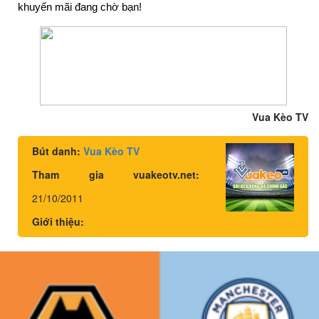
khuyến mãi đang chờ bạn!
Vua Kèo TV
Bút danh:
Vua Kèo TV
Tham gia vuakeotv.net:
21/10/2011
Giới thiệu: