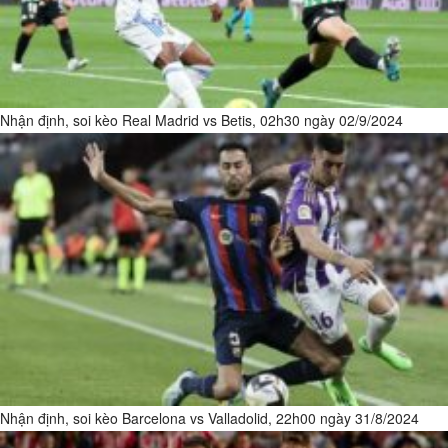
Nhận định, soi kèo Real Madrid vs Betis, 02h30 ngày 02/9/2024
Nhận định, soi kèo Barcelona vs Valladolid, 22h00 ngày 31/8/2024