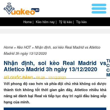
Home |
Kèo hôm nay |
Tỷ lệ kèo |
Tip kèo
Home
»
Kèo HOT
»
Nhận định, soi kèo Real Madrid vs Atletico
Madrid 3h ngày 13/12/2020
T
Nhận định, soi kèo Real Madrid vs
C
Atletico Madrid 3h ngày 13/12/2020
C
M
VŨ QUỐC BẰNG
-
08:28 - 10/12/2020
Với phong độ cao hơn và phía đội chủ nhà không có được
thành tích không tốt thời gian gần đây, Atletico nhiều khả
năng sẽ đánh bại Real và tiếp tục duy trì ngôi đầu bảng xếp
hạng của mình.