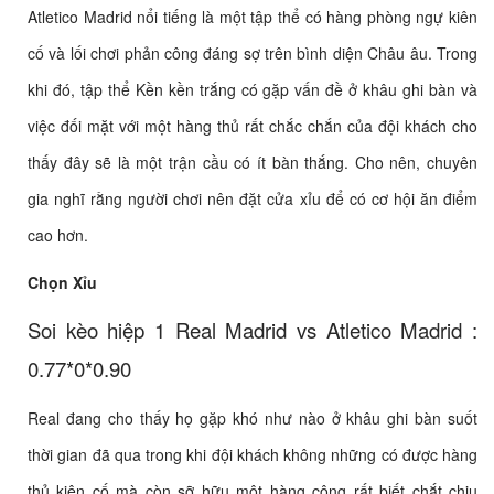
Atletico Madrid nổi tiếng là một tập thể có hàng phòng ngự kiên
cố và lối chơi phản công đáng sợ trên bình diện Châu âu. Trong
khi đó, tập thể Kền kền trắng có gặp vấn đề ở khâu ghi bàn và
việc đối mặt với một hàng thủ rất chắc chắn của đội khách cho
thấy đây sẽ là một trận cầu có ít bàn thắng. Cho nên, chuyên
gia nghĩ rằng người chơi nên đặt cửa xỉu để có cơ hội ăn điểm
cao hơn.
Chọn Xỉu
Soi kèo hiệp 1 Real Madrid vs Atletico Madrid :
0.77*0*0.90
Real đang cho thấy họ gặp khó như nào ở khâu ghi bàn suốt
thời gian đã qua trong khi đội khách không những có được hàng
thủ kiên cố mà còn sỡ hữu một hàng công rất biết chắt chiu