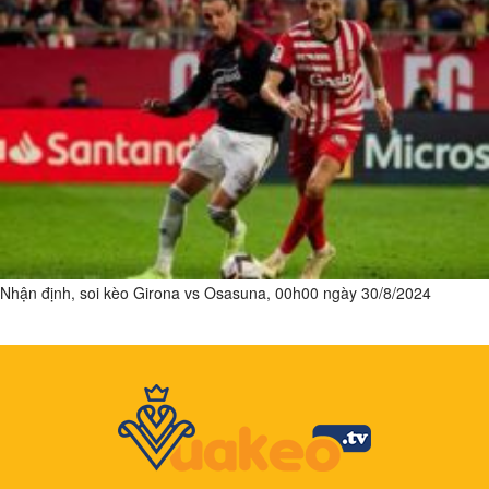
Nhận định, soi kèo Girona vs Osasuna, 00h00 ngày 30/8/2024