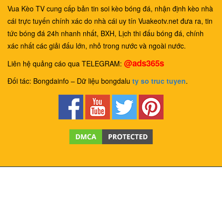
Vua Kèo TV cung cấp bản tin soi kèo bóng đá, nhận định kèo nhà
cái trực tuyến chính xác do nhà cái uy tín Vuakeotv.net đưa ra, tin
tức bóng đá 24h nhanh nhất, BXH, Lịch thi đấu bóng đá, chính
xác nhất các giải đấu lớn, nhỏ trong nước và ngoài nước.
@ads365s
Liên hệ quảng cáo qua TELEGRAM:
Đối tác: Bongdainfo – Dữ liệu bongdalu
ty so truc tuyen
.