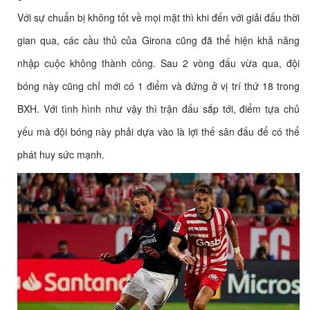
Với sự chuẩn bị không tốt về mọi mặt thì khi đến với giải đấu thời
gian qua, các cầu thủ của Girona cũng đã thể hiện khả năng
nhập cuộc không thành công. Sau 2 vòng đấu vừa qua, đội
bóng này cũng chỉ mới có 1 điểm và đứng ở vị trí thứ 18 trong
BXH. Với tình hình như vậy thì trận đấu sắp tới, điểm tựa chủ
yếu mà đội bóng này phải dựa vào là lợi thế sân đấu để có thể
phát huy sức mạnh.