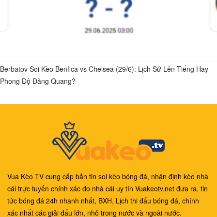
Berbatov Soi Kèo Benfica vs Chelsea (29/6): Lịch Sử Lên Tiếng Hay
Phong Độ Đăng Quang?
Vua Kèo TV cung cấp bản tin soi kèo bóng đá, nhận định kèo nhà
cái trực tuyến chính xác do nhà cái uy tín Vuakeotv.net đưa ra, tin
tức bóng đá 24h nhanh nhất, BXH, Lịch thi đấu bóng đá, chính
xác nhất các giải đấu lớn, nhỏ trong nước và ngoài nước.