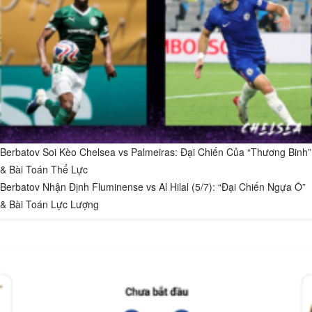
Berbatov Soi Kèo Chelsea vs Palmeiras: Đại Chiến Của “Thương Binh”
& Bài Toán Thể Lực
Berbatov Nhận Định Fluminense vs Al Hilal (5/7): “Đại Chiến Ngựa Ô”
& Bài Toán Lực Lượng