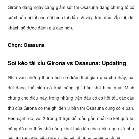
Girona đang ngày càng giảm sút thì Osasuna đang chứng tỏ có
sự chuẩn bị tốt cho đội hình thi đấu. Vì vậy, trận đấu sắp tới, đội
khách sẽ được đánh giá cao hơn.
Chọn: Osasuna
Soi kèo tài xỉu Girona vs Osasuna: Updating
Nhìn vào những thành tích có được thời gian qua cho thấy, hai
đội đang thể hiện có khả năng ghi bàn khá hiệu quả. Minh
chứng cho điều này, trong những trận đấu có cơ hội tốt, các cầu
thủ của Girona có thể ghi đến 3 bàn thì Osasuna cũng có 4 bàn.
Bên cạnh đó, với 2 trong 3 trận đối đầu gần nhất có kết quả tài
cũng đã cho thấy khả năng khai thác lẫn nhau hiệu quả và như
vậy thì trận đấu sắp tới dự kiến sẽ kết thúc nghiêng về tài.