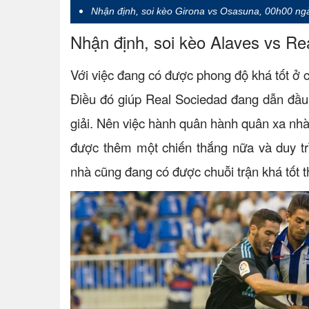
Nhận định, soi kèo Girona vs Osasuna, 00h00 ng
Nhận định, soi kèo Alaves vs Rea
Với việc đang có được phong độ khá tốt ở c
Điều đó giúp Real Sociedad đang dẫn đầu 
giải. Nên việc hành quân hành quân xa nhà
được thêm một chiến thắng nữa và duy tr
nhà cũng đang có được chuỗi trận khá tốt t