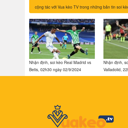
cộng tác với Vua kèo TV trong những bản tin soi k
Nhận định, soi kèo Real Madrid vs
Nhận định, so
Betis, 02h30 ngày 02/9/2024
Valladolid, 2