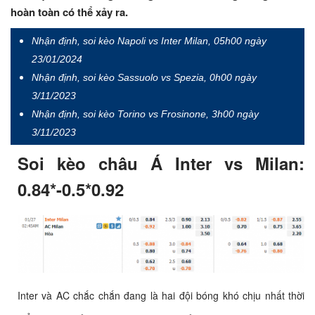
hoàn toàn có thể xảy ra.
Nhận định, soi kèo Napoli vs Inter Milan, 05h00 ngày
23/01/2024
Nhận định, soi kèo Sassuolo vs Spezia, 0h00 ngày
3/11/2023
Nhận định, soi kèo Torino vs Frosinone, 3h00 ngày
3/11/2023
Soi kèo châu Á Inter vs Milan:
0.84*-0.5*0.92
Inter và AC chắc chắn đang là hai đội bóng khó chịu nhất thời