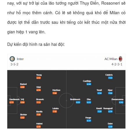
nay, với sự trở lại của lão tướng người Thụy Điển, Rossoneri sẽ
như hổ mọc thêm cánh. Có lẽ sẽ không quá khó để Milan có
được lợi thế dẫn trước sau khi tiếng còi kết thúc một nửa thời
gian hiệp 1 vang lên.
Dự kiến đội hình ra sân hai đội: