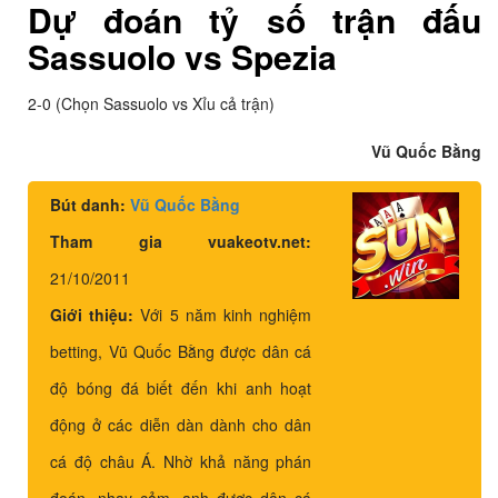
Dự đoán tỷ số trận đấu
Sassuolo vs Spezia
2-0 (Chọn Sassuolo vs Xỉu cả trận)
Vũ Quốc Bằng
Bút danh:
Vũ Quốc Bằng
Tham gia vuakeotv.net:
21/10/2011
Giới thiệu:
Với 5 năm kinh nghiệm
betting, Vũ Quốc Bằng được dân cá
độ bóng đá biết đến khi anh hoạt
động ở các diễn dàn dành cho dân
cá độ châu Á. Nhờ khả năng phán