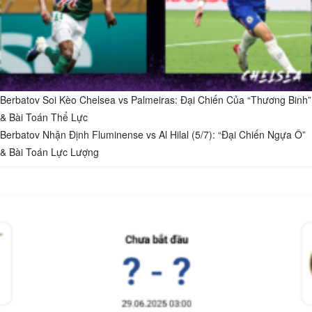
Berbatov Soi Kèo Chelsea vs Palmeiras: Đại Chiến Của “Thương Binh”
& Bài Toán Thể Lực
Berbatov Nhận Định Fluminense vs Al Hilal (5/7): “Đại Chiến Ngựa Ô”
& Bài Toán Lực Lượng