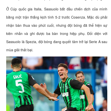
Ở Cúp quốc gia Italia, Sassuolo bắt đầu chiến dịch của mình
bằng một trận thắng kịch tính 5-2 trước Cosenza. Mặc dù phải
nhận bàn thua vào phút cuối, nhưng đội bóng đã thể hiện sự
kiên nhẫn và ghi được ba bàn trong hiệp phụ. Đối diện với
Sassuolo là Spezia, đội bóng đang quyết tâm trở lại Serie A sau
mùa giải thất bại.