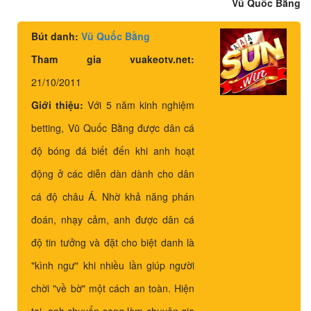
Vũ Quốc Bằng
Bút danh:
Vũ Quốc Bằng
Tham gia vuakeotv.net:
21/10/2011
Giới thiệu:
Với 5 năm kinh nghiệm
betting, Vũ Quốc Bằng được dân cá
độ bóng đá biết đến khi anh hoạt
động ở các diễn dàn dành cho dân
cá độ châu Á. Nhờ khả năng phán
đoán, nhạy cảm, anh được dân cá
độ tin tưởng và đặt cho biệt danh là
"kình ngư" khi nhiều lần giúp người
chời "về bờ" một cách an toàn. Hiện