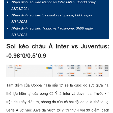
Nhận định, soi kèo Napoli vs Inter Milan, 05h00 ngày
23/01/2024
Nhận định, soi kèo Sassuolo vs Spezia, 0h00 ngày
3/11/2023
Nhận định, soi kèo Torino vs Frosinone, 3h00 ngày
3/11/2023
Soi kèo châu Á Inter vs Juventus:
-0.98*0/0.5*0.9
Tâm điểm của Coppa Italia sắp tới sẽ là cuộc đọ sức giữa hai
thế lực hiện tại của bóng đá Ý là Inter và Juventus. Trước khi
trận đấu này diễn ra, phong độ của cả hai đội đang là khá tốt tại
Serie A với việc Juve đã vươn tới vị trí thứ 4 vói 39 điểm, cách