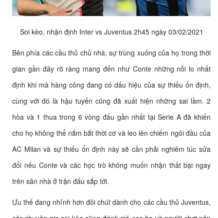
Soi kèo, nhận định Inter vs Juventus 2h45 ngày 03/02/2021
Bên phía các cầu thủ chủ nhà, sự trùng xuống của họ trong thời
gian gần đây rõ ràng mang đến như Conte những nỗi lo nhất
định khi mà hàng công đang có dấu hiệu của sự thiếu ổn định,
cùng với đó là hậu tuyến cũng đã xuất hiện những sai lầm. 2
hòa và 1 thua trong 6 vòng đấu gần nhất tại Serie A đã khiến
cho họ không thể nắm bắt thời cơ và leo lên chiếm ngôi đầu của
AC Milan và sự thiếu ổn định này sẽ cần phải nghiêm túc sửa
đổi nếu Conte và các học trò không muốn nhận thất bại ngay
trên sân nhà ở trận đấu sắp tới.
Ưu thế đang nhỉnh hơn đôi chút dành cho các cầu thủ Juventus,