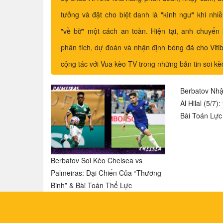
tưởng và đặt cho biệt danh là "kình ngư" khi nhiề
"về bờ" một cách an toàn. Hiện tại, anh chuyển
phân tích, dự đoán và nhận định bóng đá cho Vitib
cộng tác với Vua kèo TV trong những bản tin soi k
Berbatov Nhậ
Al Hilal (5/7
Bài Toán Lực
Berbatov Soi Kèo Chelsea vs
Palmeiras: Đại Chiến Của “Thương
Binh” & Bài Toán Thể Lực