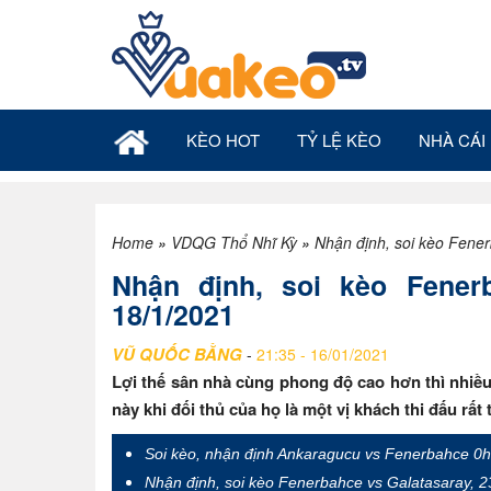
KÈO HOT
TỶ LỆ KÈO
NHÀ CÁI 
Home
»
VDQG Thổ Nhĩ Kỳ
»
Nhận định, soi kèo Fene
Nhận định, soi kèo Fene
18/1/2021
VŨ QUỐC BẰNG
-
21:35 - 16/01/2021
Lợi thế sân nhà cùng phong độ cao hơn thì nhiề
này khi đối thủ của họ là một vị khách thi đấu rất 
Soi kèo, nhận định Ankaragucu vs Fenerbahce 0
Nhận định, soi kèo Fenerbahce vs Galatasaray, 