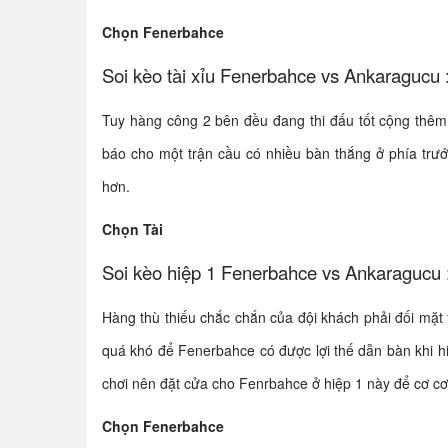
Chọn Fenerbahce
Soi kèo tài xỉu Fenerbahce vs Ankaragucu :
Tuy hàng công 2 bên đều đang thi đấu tốt cộng thêm 
báo cho một trận cầu có nhiều bàn thắng ở phía trước
hơn.
Chọn Tài
Soi kèo hiệp 1 Fenerbahce vs Ankaragucu :
Hàng thù thiếu chắc chắn của đội khách phải đối mặt
quá khó để Fenerbahce có được lợi thế dẫn bàn khi hi
chơi nên đặt cửa cho Fenrbahce ở hiệp 1 này để cơ cơ
Chọn Fenerbahce