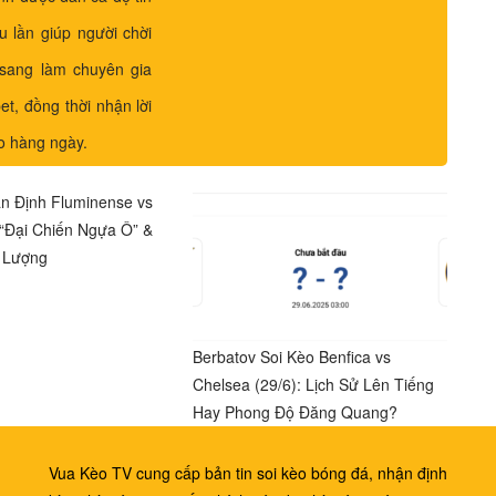
u lần giúp người chời
 sang làm chuyên gia
et, đồng thời nhận lời
èo hàng ngày.
n Định Fluminense vs
): “Đại Chiến Ngựa Ô” &
 Lượng
Berbatov Soi Kèo Benfica vs
Chelsea (29/6): Lịch Sử Lên Tiếng
Hay Phong Độ Đăng Quang?
Vua Kèo TV cung cấp bản tin soi kèo bóng đá, nhận định