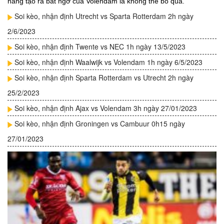
năng tạo ra bất ngờ của Volendam là không thể bỏ qua.
Soi kèo, nhận định Utrecht vs Sparta Rotterdam 2h ngày
2/6/2023
Soi kèo, nhận định Twente vs NEC 1h ngày 13/5/2023
Soi kèo, nhận định Waalwijk vs Volendam 1h ngày 6/5/2023
Soi kèo, nhận định Sparta Rotterdam vs Utrecht 2h ngày
25/2/2023
Soi kèo, nhận định Ajax vs Volendam 3h ngày 27/01/2023
Soi kèo, nhận định Groningen vs Cambuur 0h15 ngày
27/01/2023