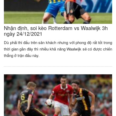
Nhận định, soi kèo Rotterdam vs Waalwijk 3h
ngày 24/12/2021
Dù phải thi đấu trên sân khách nhưng với phong độ rất tốt trong
thời gian gần đây thì nhiều khả năng Waalwijk sẽ có được chiến
thắng ở trận đấu này.