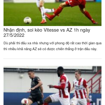
Nhận định, soi kèo Vitesse vs AZ 1h ngày
27/5/2022
Dù phải thi đấu xa nhà nhưng với phong độ rất cao thời gian qua
thì nhiều khả năng AZ sẽ có được chiến thắng ở trận đấu này.