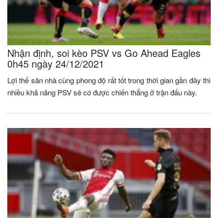
Nhận định, soi kèo PSV vs Go Ahead Eagles
0h45 ngày 24/12/2021
Lợi thế sân nhà cùng phong độ rất tốt trong thời gian gần đây thì
nhiều khả năng PSV sẽ có được chiến thắng ở trận đấu này.