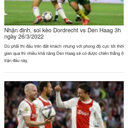
Nhận định, soi kèo Dordrecht vs Den Haag 3h
ngày 26/3/2022
Dù phải thi đấu trên đất khách nhưng với phong độ cực tốt thời
gian qua thì nhiều khả năng Den Haag sẽ có được chiến thắng ở
trận đấu này.