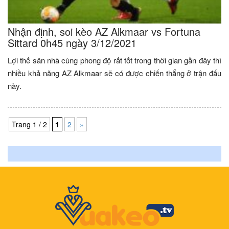
Nhận định, soi kèo AZ Alkmaar vs Fortuna
Sittard 0h45 ngày 3/12/2021
Lợi thế sân nhà cùng phong độ rất tốt trong thời gian gần đây thì
nhiều khả năng AZ Alkmaar sẽ có được chiến thắng ở trận đấu
này.
Trang 1 / 2
1
2
»