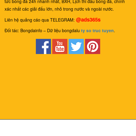
tức bóng đá 24h nhanh nhất, BXH, Lịch thi đấu bóng đá, chính
xác nhất các giải đấu lớn, nhỏ trong nước và ngoài nước.
@ads365s
Liên hệ quảng cáo qua TELEGRAM:
Đối tác: Bongdainfo – Dữ liệu bongdalu
ty so truc tuyen
.