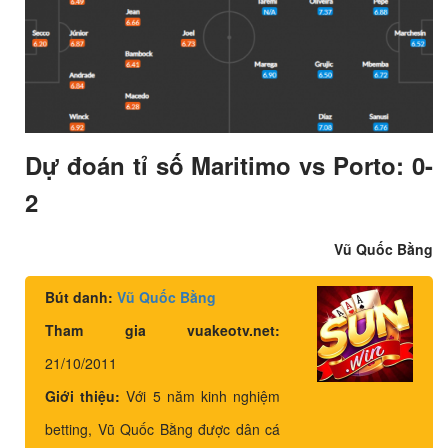
Dự đoán tỉ số Maritimo vs Porto: 0-
2
Vũ Quốc Bằng
Bút danh:
Vũ Quốc Bằng
Tham gia vuakeotv.net:
21/10/2011
Giới thiệu:
Với 5 năm kinh nghiệm
betting, Vũ Quốc Bằng được dân cá