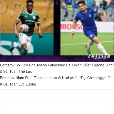
Berbatov Soi Kèo Chelsea vs Palmeiras: Đại Chiến Của “Thương Binh”
& Bài Toán Thể Lực
Berbatov Nhận Định Fluminense vs Al Hilal (5/7): “Đại Chiến Ngựa Ô”
& Bài Toán Lực Lượng