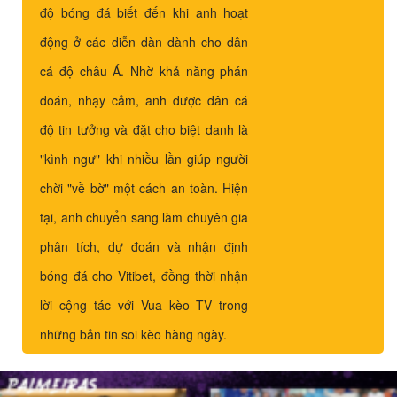
độ bóng đá biết đến khi anh hoạt
động ở các diễn dàn dành cho dân
cá độ châu Á. Nhờ khả năng phán
đoán, nhạy cảm, anh được dân cá
độ tin tưởng và đặt cho biệt danh là
"kình ngư" khi nhiều lần giúp người
chời "về bờ" một cách an toàn. Hiện
tại, anh chuyển sang làm chuyên gia
phân tích, dự đoán và nhận định
bóng đá cho Vitibet, đồng thời nhận
lời cộng tác với Vua kèo TV trong
những bản tin soi kèo hàng ngày.