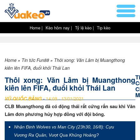
Home |
Kèo hôm nay |
Tỷ lệ kèo |
Tip kèo
Home
»
Tin tức Fun88
»
Thôi xong: Văn Lâm bị Muangthong
kiên lên FIFA, đuổi khỏi Thái Lan
T
Thôi xong: Văn Lâm bị Muangthong
C
kiên lên FIFA, đuổi khỏi Thái Lan
C
M
VŨ QUỐC BẰNG
-
14:09 - 13/01/2021
CLB Muangthong đã có động thái rất cứng rắn sau khi Văn
Lâm đơn phương hủy hợp đồng với đội bóng.
Nhận Định Wolves vs Man City (23h30, 16/8): Cựu
Vương Ra Quân, Vượt Qua Khủng Hoảng?