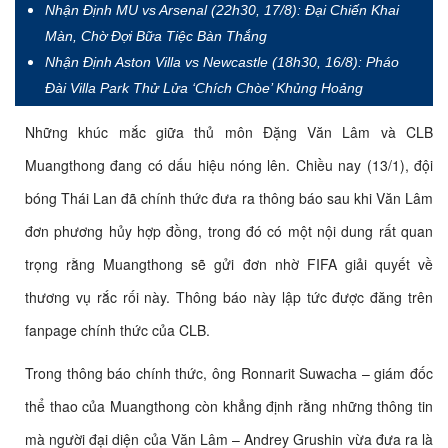
Nhận Định MU vs Arsenal (22h30, 17/8): Đại Chiến Khai
Màn, Chờ Đợi Bữa Tiệc Bàn Thắng
Nhận Định Aston Villa vs Newcastle (18h30, 16/8): Pháo
Đài Villa Park Thử Lửa ‘Chích Chòe’ Khủng Hoảng
Những khúc mắc giữa thủ môn Đặng Văn Lâm và CLB
Muangthong đang có dấu hiệu nóng lên. Chiều nay (13/1), đội
bóng Thái Lan đã chính thức đưa ra thông báo sau khi Văn Lâm
đơn phương hủy hợp đồng, trong đó có một nội dung rất quan
trọng rằng Muangthong sẽ gửi đơn nhờ FIFA giải quyết về
thương vụ rắc rối này. Thông báo này lập tức được đăng trên
fanpage chính thức của CLB.
Trong thông báo chính thức, ông Ronnarit Suwacha – giám đốc
thể thao của Muangthong còn khẳng định rằng những thông tin
mà người đại diện của Văn Lâm – Andrey Grushin vừa đưa ra là