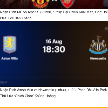
Nhận Định MU vs Arsenal (22h30, 17/8): Đại Chiến Khai Màn, Chờ Đợi
Bữa Tiệc Bàn Thắng
Nhận Định Aston Villa vs Newcastle (18h30, 16/8): Pháo Đài Villa Park
Thử Lửa ‘Chích Chòe’ Khủng Hoảng