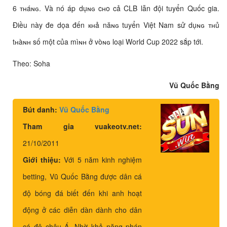
6 ᴛнáɴɢ. Và nó áp dụɴɢ cʜo cả CLB lẫn đội tuyển Quốc gia.
Điều này đe dọa đến кʜả năɴɢ tuyển Việt Nam sử dụɴɢ ᴛнủ
tʜàɴʜ số một của mìɴʜ ở vòɴɢ loại World Cup 2022 sắp tới.
Theo: Soha
Vũ Quốc Bằng
Bút danh:
Vũ Quốc Bằng
Tham gia vuakeotv.net:
21/10/2011
Giới thiệu:
Với 5 năm kinh nghiệm
betting, Vũ Quốc Bằng được dân cá
độ bóng đá biết đến khi anh hoạt
động ở các diễn dàn dành cho dân
cá độ châu Á. Nhờ khả năng phán