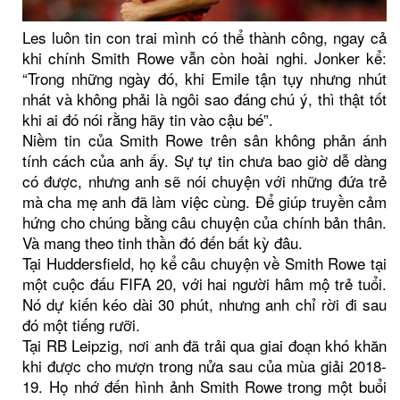
Les luôn tin con trai mình có thể thành công, ngay cả
khi chính Smith Rowe vẫn còn hoài nghi. Jonker kể:
“Trong những ngày đó, khi Emile tận tụy nhưng nhút
nhát và không phải là ngôi sao đáng chú ý, thì thật tốt
khi ai đó nói rằng hãy tin vào cậu bé”.
Niềm tin của Smith Rowe trên sân không phản ánh
tính cách của anh ấy. Sự tự tin chưa bao giờ dễ dàng
có được, nhưng anh sẽ nói chuyện với những đứa trẻ
mà cha mẹ anh đã làm việc cùng. Để giúp truyền cảm
hứng cho chúng bằng câu chuyện của chính bản thân.
Và mang theo tinh thần đó đến bất kỳ đâu.
Tại Huddersfield, họ kể câu chuyện về Smith Rowe tại
một cuộc đấu FIFA 20, với hai người hâm mộ trẻ tuổi.
Nó dự kiến kéo dài 30 phút, nhưng anh chỉ rời đi sau
đó một tiếng rưỡi.
Tại RB Leipzig, nơi anh đã trải qua giai đoạn khó khăn
khi được cho mượn trong nửa sau của mùa giải 2018-
19. Họ nhớ đến hình ảnh Smith Rowe trong một buổi