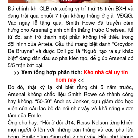
Đá chính khi CLB rơi xuống vị trí thứ 15 trên BXH và
đang trải qua chuỗi 7 trận không thắng ở giải VĐQG.
Vào ngày lễ tặng quà, Smith Rowe đã truyền cảm
hứng cho Arsenal giành chiến thắng trước Chelsea. Kể
từ đó, anh trở thành một phần không thể thiếu trong
đội hình của Arteta. Cầu thủ mang biệt danh “Croydon
De Bruyne” và được Ozil gọi là “Người tạo ra sự khác
biệt” đang dẫn đầu số pha kiến tạo, để giúp Arsenal có
5/5 trận bất bại.
>> Xem tổng hợp phân tích:
Kèo nhà cái uy tín
hôm nay
<<
Do đó, thật kỳ lạ khi biết rằng chỉ 5 năm trước,
Arsenal không chắc liệu Smith Rowe có thành công
hay không. “50-50” Andries Jonker, cựu giám đốc học
viện của câu lạc bộ đã nói như vậy về khả năng vươn
tầm của Emile.
Ông cho hay: “Hồi ở đội U14, Reiss Nelson từng khiến
mọi người ồ lên với những bàn thắng và các pha lừa
bóng. Emile cũng đáng chú ý như vậy. Hầu như không