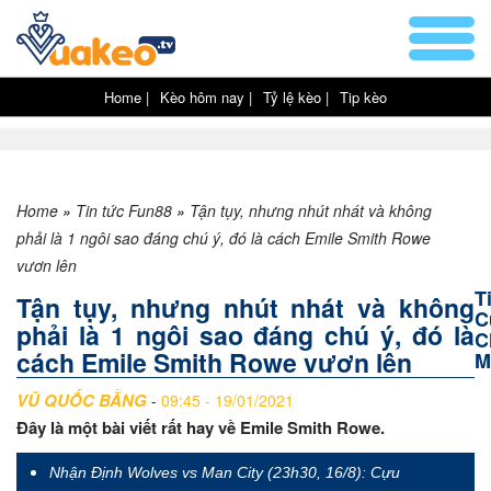
Home |
Kèo hôm nay |
Tỷ lệ kèo |
Tip kèo
Home
»
Tin tức Fun88
»
Tận tụy, nhưng nhút nhát và không
phải là 1 ngôi sao đáng chú ý, đó là cách Emile Smith Rowe
vươn lên
T
Tận tụy, nhưng nhút nhát và không
C
phải là 1 ngôi sao đáng chú ý, đó là
C
cách Emile Smith Rowe vươn lên
M
VŨ QUỐC BẰNG
-
09:45 - 19/01/2021
Đây là một bài viết rất hay về Emile Smith Rowe.
Nhận Định Wolves vs Man City (23h30, 16/8): Cựu