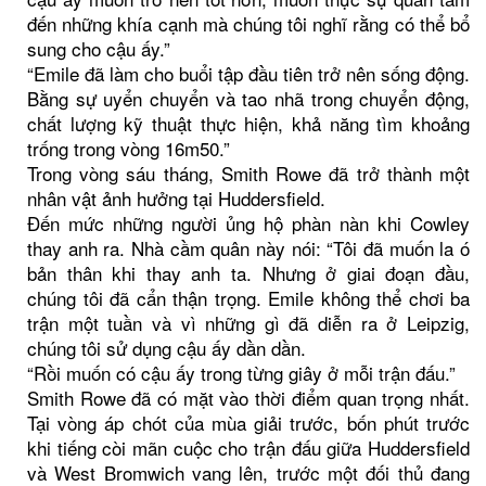
đến những khía cạnh mà chúng tôi nghĩ rằng có thể bổ
sung cho cậu ấy.”
“Emile đã làm cho buổi tập đầu tiên trở nên sống động.
Bằng sự uyển chuyển và tao nhã trong chuyển động,
chất lượng kỹ thuật thực hiện, khả năng tìm khoảng
trống trong vòng 16m50.”
Trong vòng sáu tháng, Smith Rowe đã trở thành một
nhân vật ảnh hưởng tại Huddersfield.
Đến mức những người ủng hộ phàn nàn khi Cowley
thay anh ra. Nhà cầm quân này nói: “Tôi đã muốn la ó
bản thân khi thay anh ta. Nhưng ở giai đoạn đầu,
chúng tôi đã cẩn thận trọng. Emile không thể chơi ba
trận một tuần và vì những gì đã diễn ra ở Leipzig,
chúng tôi sử dụng cậu ấy dần dần.
“Rồi muốn có cậu ấy trong từng giây ở mỗi trận đấu.”
Smith Rowe đã có mặt vào thời điểm quan trọng nhất.
Tại vòng áp chót của mùa giải trước, bốn phút trước
khi tiếng còi mãn cuộc cho trận đấu giữa Huddersfield
và West Bromwich vang lên, trước một đối thủ đang