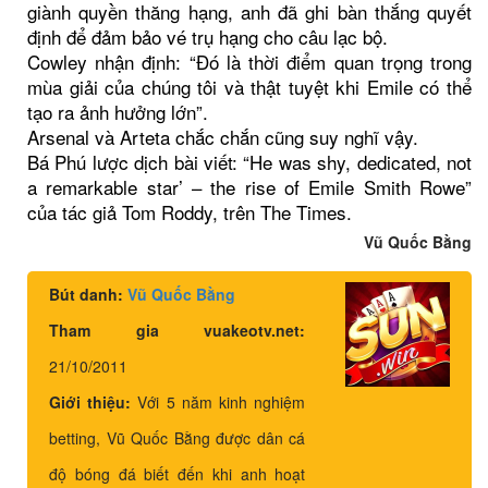
giành quyền thăng hạng, anh đã ghi bàn thắng quyết
định để đảm bảo vé trụ hạng cho câu lạc bộ.
Cowley nhận định: “Đó là thời điểm quan trọng trong
mùa giải của chúng tôi và thật tuyệt khi Emile có thể
tạo ra ảnh hưởng lớn”.
Arsenal và Arteta chắc chắn cũng suy nghĩ vậy.
Bá Phú lược dịch bài viết: “He was shy, dedicated, not
a remarkable star’ – the rise of Emile Smith Rowe”
của tác giả Tom Roddy, trên The Times.
Vũ Quốc Bằng
Bút danh:
Vũ Quốc Bằng
Tham gia vuakeotv.net:
21/10/2011
Giới thiệu:
Với 5 năm kinh nghiệm
betting, Vũ Quốc Bằng được dân cá
độ bóng đá biết đến khi anh hoạt