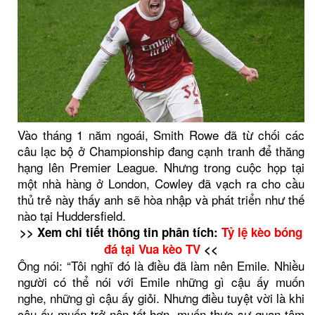
Vào tháng 1 năm ngoái, Smith Rowe đã từ chối các
câu lạc bộ ở Championship đang cạnh tranh để thăng
hạng lên Premier League. Nhưng trong cuộc họp tại
một nhà hàng ở London, Cowley đã vạch ra cho cầu
thủ trẻ này thấy anh sẽ hòa nhập và phát triển như thế
nào tại Huddersfield.
>> Xem chi tiết thông tin phân tích:
Tỷ lệ kèo bóng
đá tại Vua kèo TV
<<
Ông nói: “Tôi nghĩ đó là điều đã làm nên Emile. Nhiều
người có thể nói với Emile những gì cậu ấy muốn
nghe, những gì cậu ấy giỏi. Nhưng điều tuyệt vời là khi
cậu ấy muốn trở nên tốt hơn, muốn thực sự quan tâm