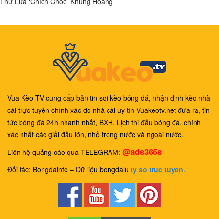
Thử Lửa ‘Chích Chòe’ Khủng Hoảng
Vua Kèo TV cung cấp bản tin soi kèo bóng đá, nhận định kèo nhà
cái trực tuyến chính xác do nhà cái uy tín Vuakeotv.net đưa ra, tin
tức bóng đá 24h nhanh nhất, BXH, Lịch thi đấu bóng đá, chính
xác nhất các giải đấu lớn, nhỏ trong nước và ngoài nước.
@ads365s
Liên hệ quảng cáo qua TELEGRAM:
Đối tác: Bongdainfo – Dữ liệu bongdalu
ty so truc tuyen
.