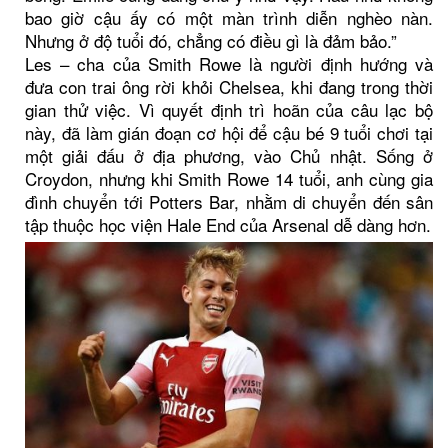
bao giờ cậu ấy có một màn trình diễn nghèo nàn.
Nhưng ở độ tuổi đó, chẳng có điều gì là đảm bảo.”
Les – cha của Smith Rowe là người định hướng và
đưa con trai ông rời khỏi Chelsea, khi đang trong thời
gian thử việc. Vì quyết định trì hoãn của câu lạc bộ
này, đã làm gián đoạn cơ hội để cậu bé 9 tuổi chơi tại
một giải đấu ở địa phương, vào Chủ nhật. Sống ở
Croydon, nhưng khi Smith Rowe 14 tuổi, anh cùng gia
đình chuyển tới Potters Bar, nhằm di chuyển đến sân
tập thuộc học viện Hale End của Arsenal dễ dàng hơn.