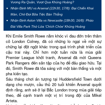
Vương Ra Quân, Vượt Qua Khủng Hoảng?
Nhận Định MU vs Arsenal (22h30, 17/8): Đại Chiến Khai
Màn, Chờ Đợi Bữa Tiệc Bàn Thắng
Nhận Định Aston Villa vs Newcastle (18h30, 16/8): Pháo
Đài Villa Park Thử Lửa ‘Chích Chòe’ Khủng Hoảng
Khi Emile Smith Rowe nằm khóc vì đau đớn trên thảm
cỏ London Colney, đã có những lo ngại về một sự
chững lại đột ngột khác trong quá trình phát triển của
cậu trai này. Chỉ hơn một tuần nữa là mùa giải
Premier League khởi tranh, Arsenal đã mời Queens
Park Rangers đến sân tập của họ để đấu giao hữu. Tại
đó, Smith Rowe đã tỏa sáng với một bàn thắng và một
pha kiến tạo.
Sáu tháng chơi ấn tượng tại Huddersfield Town dưới
dạng cho mượn, cầu thủ 20 tuổi khiến Arsenal quyết
định rằng, anh sẽ ở lại Bắc London trong mùa giải tiếp
theo, để cạnh tranh một vị trí trong đội của Mikel
Arteta.