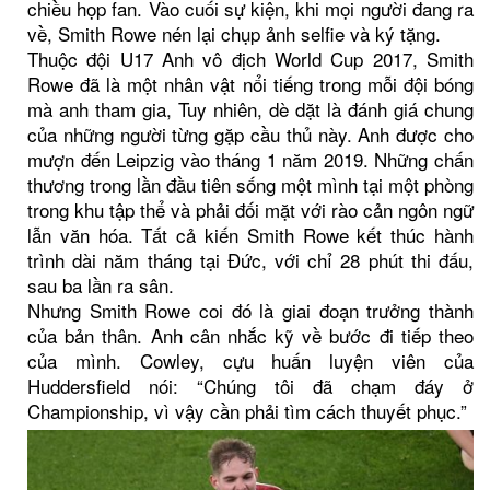
chiều họp fan. Vào cuối sự kiện, khi mọi người đang ra
về, Smith Rowe nén lại chụp ảnh selfie và ký tặng.
Thuộc đội U17 Anh vô địch World Cup 2017, Smith
Rowe đã là một nhân vật nổi tiếng trong mỗi đội bóng
mà anh tham gia, Tuy nhiên, dè dặt là đánh giá chung
của những người từng gặp cầu thủ này. Anh được cho
mượn đến Leipzig vào tháng 1 năm 2019. Những chấn
thương trong lần đầu tiên sống một mình tại một phòng
trong khu tập thể và phải đối mặt với rào cản ngôn ngữ
lẫn văn hóa. Tất cả kiến Smith Rowe kết thúc hành
trình dài năm tháng tại Đức, với chỉ 28 phút thi đấu,
sau ba lần ra sân.
Nhưng Smith Rowe coi đó là giai đoạn trưởng thành
của bản thân. Anh cân nhắc kỹ về bước đi tiếp theo
của mình. Cowley, cựu huấn luyện viên của
Huddersfield nói: “Chúng tôi đã chạm đáy ở
Championship, vì vậy cần phải tìm cách thuyết phục.”