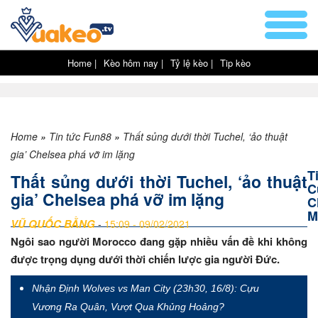
Home |
Kèo hôm nay |
Tỷ lệ kèo |
Tip kèo
Home
»
Tin tức Fun88
»
Thất sủng dưới thời Tuchel, ‘ảo thuật
gia’ Chelsea phá vỡ im lặng
T
Thất sủng dưới thời Tuchel, ‘ảo thuật
C
gia’ Chelsea phá vỡ im lặng
C
M
VŨ QUỐC BẰNG
-
15:09 - 09/02/2021
Ngôi sao người Morocco đang gặp nhiều vấn đề khi không
được trọng dụng dưới thời chiến lược gia người Đức.
Nhận Định Wolves vs Man City (23h30, 16/8): Cựu
Vương Ra Quân, Vượt Qua Khủng Hoảng?