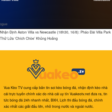
Nhận Định Aston Villa vs Newcastle (18h30, 16/8): Pháo Đài Villa Park
Thử Lửa ‘Chích Chòe’ Khủng Hoảng
Vua Kèo TV cung cấp bản tin soi kèo bóng đá, nhận định kèo nhà
cái trực tuyến chính xác do nhà cái uy tín Vuakeotv.net đưa ra, tin
tức bóng đá 24h nhanh nhất, BXH, Lịch thi đấu bóng đá, chính
xác nhất các giải đấu lớn, nhỏ trong nước và ngoài nước.