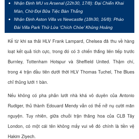
Nhận Định MU vs Arsenal (22h30, 17/8): Đại Chiến Khai
Màn, Chờ Đợi Bữa Tiệc Bàn Thắng
Nhận Định Aston Villa vs Newcastle (18h30, 16/8): Pháo
Đài Villa Park Thử Lửa ‘Chích Chòe’ Khủng Hoảng
Kể từ khi sa thải HLV Frank Lampard, Chelsea đã thu về hàng
loạt kết quả tích cực, trong đó có 3 chiến thắng liên tiếp trước
Burnley, Tottenham Hotspur và Sheffield United. Thậm chí,
trong 4 trận đầu tiên dưới thời HLV Thomas Tuchel, The Blues
chỉ thủng lưới 1 bàn.
Nếu không có pha phản lưới nhà khá vô duyên của Antonio
Rudiger, thủ thành Edouard Mendy vẫn có thể nở nụ cười mãn
nguyện. Tuy nhiên, giữa chuỗi trận thăng hoa của CLB Tây
London, có một cái tên không mấy vui vẻ đó chính là tiền vệ
Hakim Ziyech.