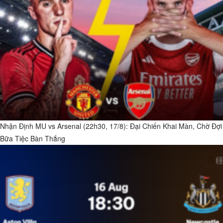
Nhận Định MU vs Arsenal (22h30, 17/8): Đại Chiến Khai Màn, Chờ Đợi
Bữa Tiệc Bàn Thắng