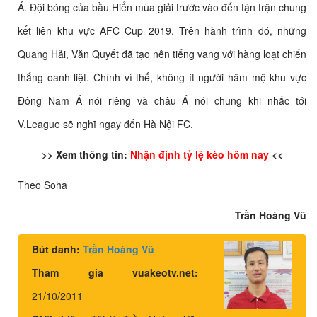
Á. Đội bóng của bầu Hiển mùa giải trước vào đến tận trận chung
kết liên khu vực AFC Cup 2019. Trên hành trình đó, những
Quang Hải, Văn Quyết đã tạo nên tiếng vang với hàng loạt chiến
thắng oanh liệt. Chính vì thế, không ít người hâm mộ khu vực
Đông Nam Á nói riêng và châu Á nói chung khi nhắc tới
V.League sẽ nghĩ ngay đến Hà Nội FC.
>> Xem thông tin:
Nhận định tỷ lệ kèo hôm nay
<<
Theo Soha
Trần Hoàng Vũ
Bút danh:
Trần Hoàng Vũ
Tham gia vuakeotv.net:
21/10/2011