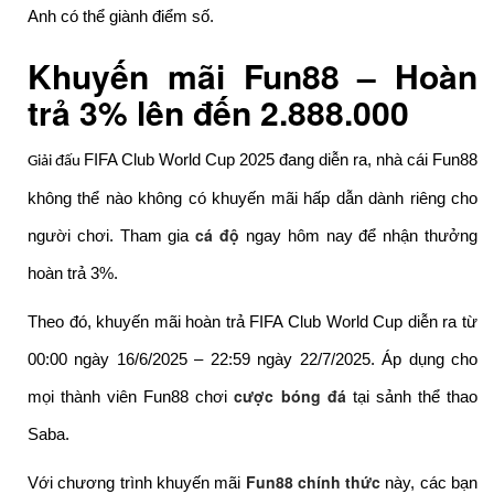
Anh có thể giành điểm số.
Khuyến mãi Fun88 – Hoàn
trả 3% lên đến 2.888.000
FIFA Club World Cup 2025 đang diễn ra, nhà cái Fun88
Giải đấu
không thể nào không có khuyến mãi hấp dẫn dành riêng cho
cá độ
người chơi. Tham gia
ngay hôm nay để nhận thưởng
hoàn trả 3%.
Theo đó, khuyến mãi hoàn trả FIFA Club World Cup diễn ra từ
00:00 ngày 16/6/2025 – 22:59 ngày 22/7/2025. Áp dụng cho
cược bóng đá
mọi thành viên Fun88 chơi
tại sảnh thể thao
Saba.
Fun88 chính thức
Với chương trình khuyến mãi
này, các bạn