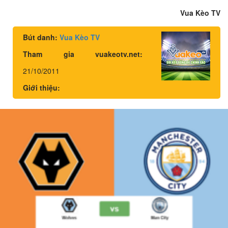
Vua Kèo TV
Bút danh:
Vua Kèo TV
Tham gia vuakeotv.net:
21/10/2011
Giới thiệu: