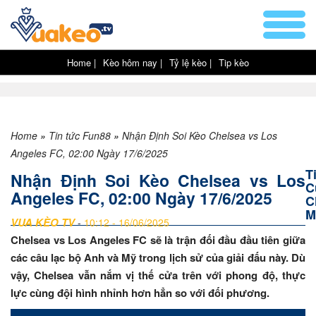
Home |
Kèo hôm nay |
Tỷ lệ kèo |
Tip kèo
Home
»
Tin tức Fun88
»
Nhận Định Soi Kèo Chelsea vs Los
Angeles FC, 02:00 Ngày 17/6/2025
T
Nhận Định Soi Kèo Chelsea vs Los
C
Angeles FC, 02:00 Ngày 17/6/2025
C
M
VUA KÈO TV
-
10:12 - 16/06/2025
Chelsea vs Los Angeles FC sẽ là trận đối đầu đầu tiên giữa
các câu lạc bộ Anh và Mỹ trong lịch sử của giải đấu này. Dù
vậy, Chelsea vẫn nắm vị thế cửa trên với phong độ, thực
lực cùng đội hình nhỉnh hơn hẳn so với đối phương.