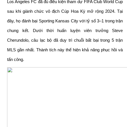
Los Angeles FC đã đủ điều kiện tham dự FIFA Club World Cup
sau khi giành chức vô địch Cúp Hoa Kỳ mở rộng 2024. Tại
đây, họ đánh bại Sporting Kansas City với tỷ số 3–1 trong trận
chung kết. Dưới thời huấn luyện viên trưởng Steve
Cherundolo, câu lạc bộ đã duy trì chuỗi bất bại trong 5 trận
MLS gần nhất. Thành tích này thể hiện khả năng phục hồi và
tấn công.