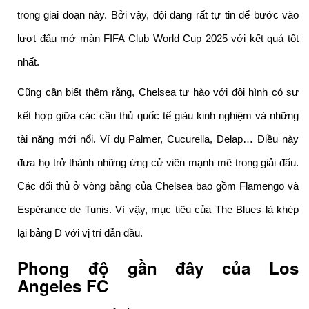
trong giai đoạn này. Bởi vậy, đội đang rất tự tin để bước vào
lượt đấu mở màn FIFA Club World Cup 2025 với kết quả tốt
nhất.
Cũng cần biết thêm rằng, Chelsea tự hào với đội hình có sự
kết hợp giữa các cầu thủ quốc tế giàu kinh nghiệm và những
tài năng mới nổi. Ví dụ Palmer, Cucurella, Delap… Điều này
đưa họ trở thành những ứng cử viên mạnh mẽ trong giải đấu.
Các đối thủ ở vòng bảng của Chelsea bao gồm Flamengo và
Espérance de Tunis. Vì vậy, mục tiêu của The Blues là khép
lại bảng D với vị trí dẫn đầu.
Phong độ gần đây của Los
Angeles FC