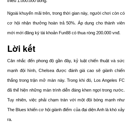
thiểu 1.000.000 đồng.
Ngoài khuyến mãi trên, trong thời gian này, người chơi còn có
cơ hội nhận thưởng hoàn trả 50%. Áp dụng cho thành viên
mới mới đăng ký tài khoản Fun88 có thua ròng 200.000 vnđ.
Lời kết
Cân nhắc đến phong độ gần đây, kỷ luật chiến thuật và sức
mạnh đội hình, Chelsea được đánh giá cao sẽ giành chiến
thắng trong trận mở màn này. Trong khi đó, Los Angeles FC
đã thể hiện những màn trình diễn đáng khen ngợi trong nước.
Tuy nhiên, việc phải chạm trán với một đội bóng mạnh như
The Blues khiến cơ hội giành điểm của đại diện Anh là khó xảy
ra.