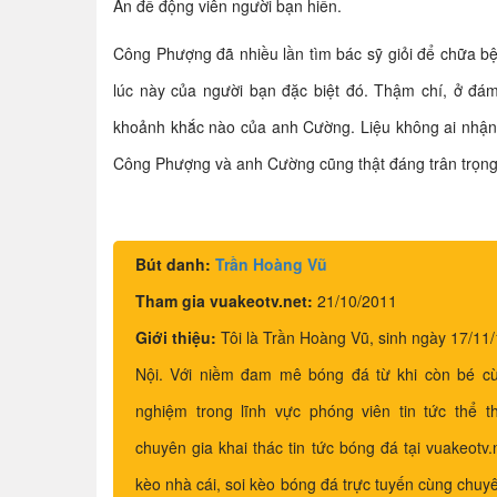
An để động viên người bạn hiền.
Công Phượng đã nhiều lần tìm bác sỹ giỏi để chữa b
lúc này của người bạn đặc biệt đó. Thậm chí, ở đ
khoảnh khắc nào của anh Cường. Liệu không ai nhận
Công Phượng và anh Cường cũng thật đáng trân trọng
Bút danh:
Trần Hoàng Vũ
Tham gia vuakeotv.net:
21/10/2011
Giới thiệu:
Tôi là Trần Hoàng Vũ, sinh ngày 17/11/
Nội. Với niềm đam mê bóng đá từ khi còn bé c
nghiệm trong lĩnh vực phóng viên tin tức thể th
chuyên gia khai thác tin tức bóng đá tại vuakeotv
kèo nhà cái, soi kèo bóng đá trực tuyến cùng chu