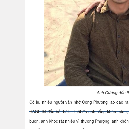
Anh Cường đến t
Có lẽ, nhiều người vẫn nhớ Công Phượng lao đao ra 
HAGL thi đấu bết bát… thời đó anh sống khép mình, v
buồn, anh khóc rất nhiều vì thương Phượng, anh không