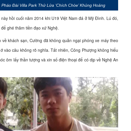
): Pháo Đài Villa Park Thử Lửa ‘Chích Chòe’ Khủng Hoảng
 này hồi cuối năm 2014 khi U19 Việt Nam đá ở Mỹ Đình. Lú đó,
 để ghé thăm tiền đạo xứ Nghệ.
n về khách sạn, Cường đã không quản ngại phóng xe máy theo
ú ớ vào câu không rõ nghĩa. Tất nhiên, Công Phượng không hiểu
óc ôm lấy thần tượng và xin số điện thoại để có dịp về Nghệ An