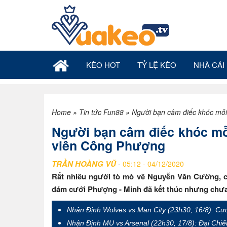
KÈO HOT
TỶ LỆ KÈO
NHÀ CÁI 
Home
»
Tin tức Fun88
»
Người bạn câm điếc khóc mỗ
Người bạn câm điếc khóc mỗ
viên Công Phượng
TRẦN HOÀNG VŨ
-
05:12 - 04/12/2020
Rất nhiều người tò mò về Nguyễn Văn Cường, 
đám cưới Phượng - Minh đã kết thúc nhưng chưa 
Nhận Định Wolves vs Man City (23h30, 16/8): 
Nhận Định MU vs Arsenal (22h30, 17/8): Đại Chi