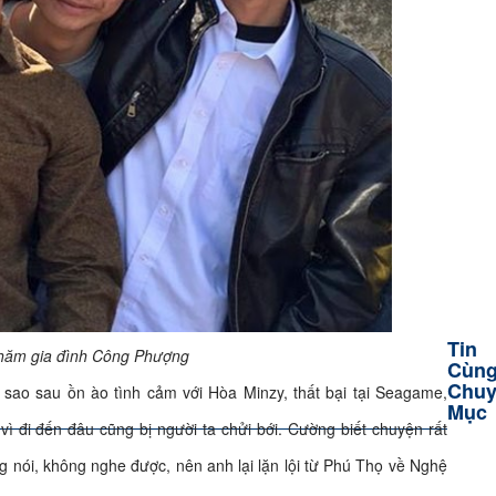
Tin
hăm gia đình Công Phượng
Cùn
Chuy
sao sau ồn ào tình cảm với Hòa Minzy, thất bại tại Seagame,
Mục
ì đi đến đâu cũng bị người ta chửi bới. Cường biết chuyện rất
 nói, không nghe được, nên anh lại lặn lội từ Phú Thọ về Nghệ