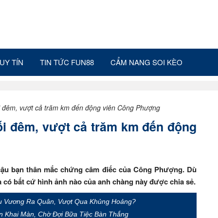
UY TÍN
TIN TỨC FUN88
CẨM NANG SOI KÈO
i đêm, vượt cả trăm km đến động viên Công Phượng
i đêm, vượt cả trăm km đến động
cậu bạn thân mắc chứng câm điếc của Công Phượng. Dù
có bất cứ hình ảnh nào của anh chàng này được chia sẻ.
Cựu Vương Ra Quân, Vượt Qua Khủng Hoảng?
ến Khai Màn, Chờ Đợi Bữa Tiệc Bàn Thắng