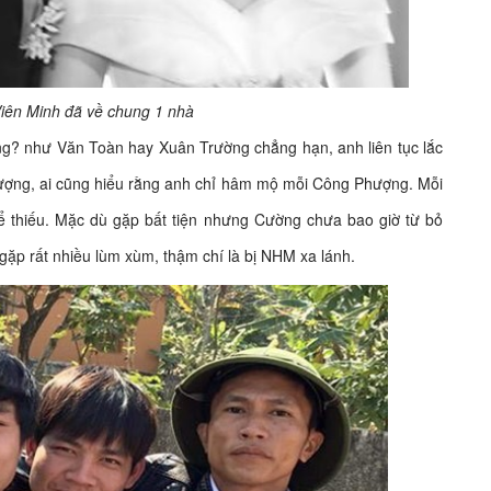
iên Minh đã về chung 1 nhà
g? như Văn Toàn hay Xuân Trường chẳng hạn, anh liên tục lắc
hượng, ai cũng hiểu rằng anh chỉ hâm mộ mỗi Công Phượng. Mỗi
thể thiếu. Mặc dù gặp bất tiện nhưng Cường chưa bao giờ từ bỏ
ặp rất nhiều lùm xùm, thậm chí là bị NHM xa lánh.