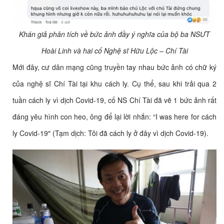
Khán giả phân tích về bức ảnh đầy ý nghĩa của bộ ba NSƯT
Hoài Linh và hai cố Nghệ sĩ Hữu Lộc – Chí Tài
Mới đây, cư dân mạng cũng truyền tay nhau bức ảnh có chữ ký
của nghệ sĩ Chí Tài tại khu cách ly. Cụ thể, sau khi trải qua 2
tuần cách ly vì dịch Covid-19, cố NS Chí Tài đã vẽ 1 bức ảnh rất
đáng yêu hình con heo, ông để lại lời nhắn: “I was here for cách
ly Covid-19″ (Tạm dịch: Tôi đã cách ly ở đây vì dịch Covid-19).