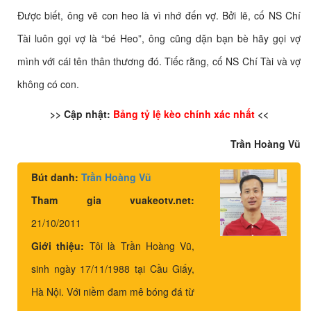
Được biết, ông vẽ con heo là vì nhớ đến vợ. Bởi lẽ, cố NS Chí
Tài luôn gọi vợ là “bé Heo”, ông cũng dặn bạn bè hãy gọi vợ
mình với cái tên thân thương đó. Tiếc rằng, cố NS Chí Tài và vợ
không có con.
>> Cập nhật:
Bảng tỷ lệ kèo chính xác nhất
<<
Trần Hoàng Vũ
Bút danh:
Trần Hoàng Vũ
Tham gia vuakeotv.net:
21/10/2011
Giới thiệu:
Tôi là Trần Hoàng Vũ,
sinh ngày 17/11/1988 tại Cầu Giấy,
Hà Nội. Với niềm đam mê bóng đá từ