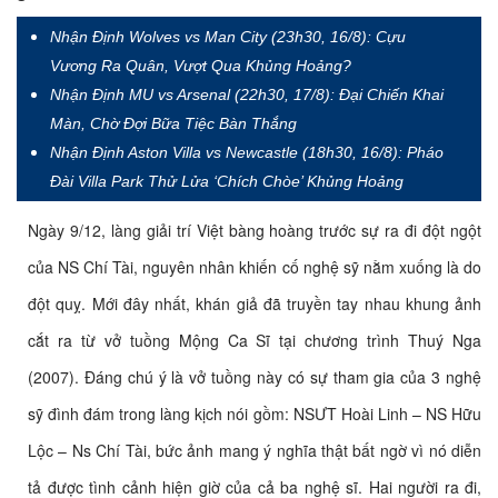
Nhận Định Wolves vs Man City (23h30, 16/8): Cựu
Vương Ra Quân, Vượt Qua Khủng Hoảng?
Nhận Định MU vs Arsenal (22h30, 17/8): Đại Chiến Khai
Màn, Chờ Đợi Bữa Tiệc Bàn Thắng
Nhận Định Aston Villa vs Newcastle (18h30, 16/8): Pháo
Đài Villa Park Thử Lửa ‘Chích Chòe’ Khủng Hoảng
Ngày 9/12, làng giải trí Việt bàng hoàng trước sự ra đi đột ngột
của NS Chí Tài, nguyên nhân khiến cố nghệ sỹ nằm xuống là do
đột quỵ. Mới đây nhất, khán giả đã truyền tay nhau khung ảnh
cắt ra từ vở tuồng Mộng Ca Sĩ tại chương trình Thuý Nga
(2007). Đáng chú ý là vở tuồng này có sự tham gia của 3 nghệ
sỹ đình đám trong làng kịch nói gồm: NSƯT Hoài Linh – NS Hữu
Lộc – Ns Chí Tài, bức ảnh mang ý nghĩa thật bất ngờ vì nó diễn
tả được tình cảnh hiện giờ của cả ba nghệ sĩ. Hai người ra đi,