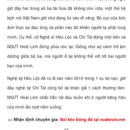
giờ đây hai trong số ba tài hoa đã không còn nữa, một thế hệ
kịch nói Việt Nam giờ như đang lùi vào dĩ vãng. Bố cục của bức
ảnh thực sự đau lòng và phần nào đó khiến người ta phải rùng
mình. Cụ thể, cố Nghệ sĩ Hữu Lộc và Chí Tài đứng một bên và
NSƯT Hoài Linh đứng phía còn lại. Giống như sự cách trở âm
dương giữa bộ ba, mà người ở lại không thể với tới hai người
bạn của mình.
Nghệ sỹ Hữu Lộc đã ra đi vào năm 2010 trong 1 vụ tai nạn, giờ
đây nghệ sỹ Chí Tài cũng bỏ lại khán giả 1 cách thương tâm.
NSƯT Hoài Linh chắc hẳn rất đau buồn khi 2 người bằng hữu
của mình lần lượt nằm xuống.
>> Nhận định chuyên gia:
Soi kèo bóng đá tại vuakeotv.net
<<