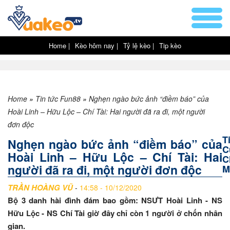
Home |
Kèo hôm nay |
Tỷ lệ kèo |
Tip kèo
Home
»
Tin tức Fun88
»
Nghẹn ngào bức ảnh “điềm báo” của
Hoài Linh – Hữu Lộc – Chí Tài: Hai người đã ra đi, một người
đơn độc
T
Nghẹn ngào bức ảnh “điềm báo” của
C
Hoài Linh – Hữu Lộc – Chí Tài: Hai
C
người đã ra đi, một người đơn độc
M
TRẦN HOÀNG VŨ
-
14:58 - 10/12/2020
Bộ 3 danh hài đình đám bao gồm: NSƯT Hoài Linh - NS
Hữu Lộc - NS Chí Tài giờ đây chỉ còn 1 người ở chốn nhân
gian.