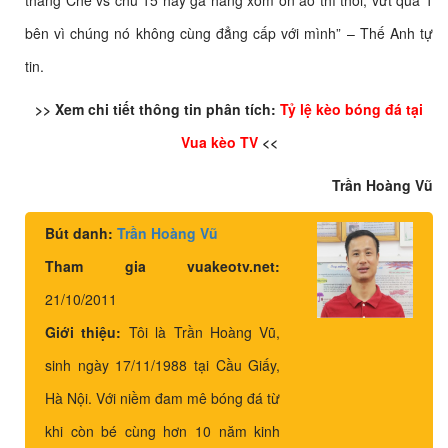
thằng Chè vs chú 15 hay gã hàng xóm ồn ào thì thôi, vứt qua 1
bên vì chúng nó không cùng đẳng cấp với mình” – Thế Anh tự
tin.
>> Xem chi tiết thông tin phân tích:
Tỷ lệ kèo bóng đá tại
Vua kèo TV
<<
Trần Hoàng Vũ
Bút danh:
Trần Hoàng Vũ
Tham gia vuakeotv.net:
21/10/2011
Giới thiệu:
Tôi là Trần Hoàng Vũ,
sinh ngày 17/11/1988 tại Cầu Giấy,
Hà Nội. Với niềm đam mê bóng đá từ
khi còn bé cùng hơn 10 năm kinh