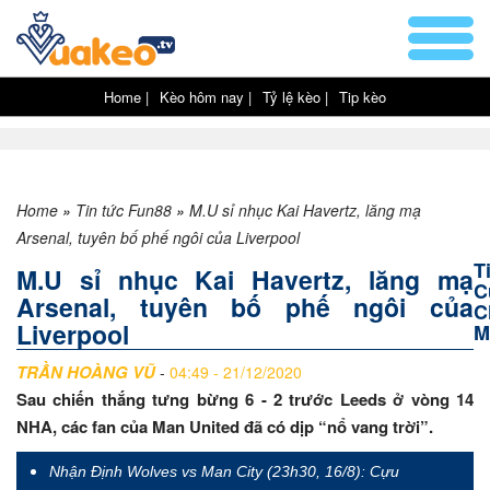
Home |
Kèo hôm nay |
Tỷ lệ kèo |
Tip kèo
Home
»
Tin tức Fun88
»
M.U sỉ nhục Kai Havertz, lăng mạ
Arsenal, tuyên bố phế ngôi của Liverpool
T
M.U sỉ nhục Kai Havertz, lăng mạ
C
Arsenal, tuyên bố phế ngôi của
C
Liverpool
M
TRẦN HOÀNG VŨ
-
04:49 - 21/12/2020
Sau chiến thắng tưng bừng 6 - 2 trước Leeds ở vòng 14
NHA, các fan của Man United đã có dịp “nổ vang trời”.
Nhận Định Wolves vs Man City (23h30, 16/8): Cựu