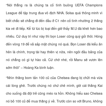
“Nói thẳng ra là chúng ta cố tình buông UEFA Champions
League để tập trung đua vô địch NHA. Solsa quá thông minh vì
biết chắc sẽ chẳng đi đến đầu ở C1 nên cố tình nhường 2 thằng
kia vé đi tiếp. Kể từ lúc bị loại đến giờ thấy M.U đá khét hơn bao
nhiêu. Cứ duy trì như này thì bọn Loser cũng quỳ gối thôi. Hóng
đến vòng 19 để vả sấp mặt chúng nó quá. Bọn Loser đá kiểu ăn
hên là chính, trọng tài hay thiên vị nữa, nên ngôi đầu bảng của
nó chẳng có gì tự hào cả. Cứ chờ nhé, rồi Manu sẽ vươn lên
sớm thôi” – Hoàng Ka bình luận.
“Nhìn thằng bom tấn 100 củ của Chelsea đang bị chửi mà vừa
cái lòng ghê. Trước chúng nó chứ chê mình, giờ cái thằng Kai
cho xuống đá đội trẻ cũng méo ra hồn. Không hiểu sao Chelsea
nó bỏ 100 củ để mua thằng ý về. Trước còn so với Bruno, không