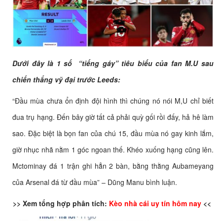
Dưới đây là 1 số “tiếng gáy” tiêu biểu của fan M.U sau
chiến thắng vỹ đại trước Leeds:
“Đầu mùa chưa ổn định đội hình thì chúng nó nói M,U chỉ biết
đua trụ hạng. Đến bây giờ tất cả phải quỳ gối rồi đấy, hả hê làm
sao. Đặc biệt là bọn fan của chú 15, đầu mùa nó gay kinh lắm,
giờ nhục nhã nằm 1 góc ngoan thế. Khéo xuống hạng cũng lên.
Mctominay đá 1 trận ghi hẳn 2 bàn, bằng thằng Aubameyang
của Arsenal đá từ đầu mùa” – Dũng Manu bình luận.
>> Xem tổng hợp phân tích:
Kèo nhà cái uy tín hôm nay
<<