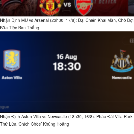
Nhận Định MU vs Arsenal (22h30, 17/8): Đại Chiến Khai Màn, Chờ Đợi
Bữa Tiệc Bàn Thắng
Nhận Định Aston Villa vs Newcastle (18h30, 16/8): Pháo Đài Villa Park
Thử Lửa ‘Chích Chòe’ Khủng Hoảng