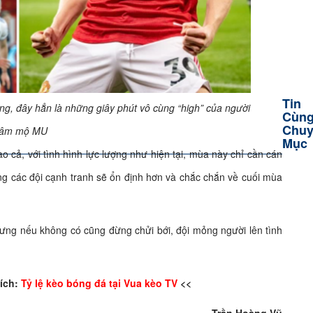
Tin
g, đây hẳn là những giây phút vô cùng “high” của người
Cùn
Chuy
âm mộ MU
Mục
cả, với tình hình lực lượng như hiện tại, mùa này chỉ cần cán
ông các đội cạnh tranh sẽ ổn định hơn và chắc chắn về cuối mùa
hưng nếu không có cũng đừng chửi bới, đội mỏng người lên tình
tích:
Tỷ lệ kèo bóng đá tại Vua kèo TV
<<
Trần Hoàng Vũ