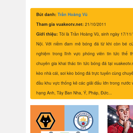
Bút danh:
Trần Hoàng Vũ
Tham gia vuakeotv.net:
21/10/2011
Giới thiệu:
Tôi là Trần Hoàng Vũ, sinh ngày 17/11/
Nội. Với niềm đam mê bóng đá từ khi còn bé c
nghiệm trong lĩnh vực phóng viên tin tức thể th
chuyên gia khai thác tin tức bóng đá tại vuakeotv
kèo nhà cái, soi kèo bóng đá trực tuyến cùng chu
đầu khu vực thống kê các giải đấu lớn trong nước 
hạng Anh, Tây Ban Nha, Ý, Pháp, Đức...