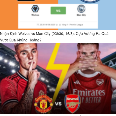
Nhận Định Wolves vs Man City (23h30, 16/8): Cựu Vương Ra Quân,
Vượt Qua Khủng Hoảng?