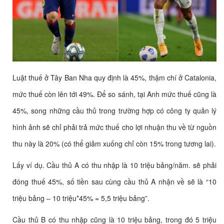
Luật thuế ở Tây Ban Nha quy định là 45%, thậm chí ở Catalonia,
mức thuế còn lên tới 49%. Để so sánh, tại Anh mức thuế cũng là
45%, song những cầu thủ trong trường hợp có công ty quản lý
hình ảnh sẽ chỉ phải trả mức thuế cho lợi nhuận thu về từ nguồn
thu này là 20% (có thể giảm xuống chỉ còn 15% trong tương lai).
Lấy ví dụ. Cầu thủ A có thu nhập là 10 triệu bảng/năm. sẽ phải
đóng thuế 45%, số tiền sau cùng cầu thủ A nhận về sẽ là “10
triệu bảng – 10 triệu*45% = 5,5 triệu bảng”.
Cầu thủ B có thu nhập cũng là 10 triệu bảng, trong đó 5 triệu