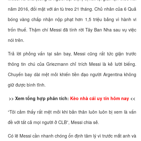
năm 2016, đối mặt với án tù treo 21 tháng. Chủ nhân của 6 Quả
bóng vàng chấp nhận nộp phạt hơn 1,5 triệu bảng vì hành vi
trốn thuế. Thậm chí Messi đã tính rời Tây Ban Nha sau vụ việc
nói trên.
Trả lời phỏng vấn tại sân bay, Messi cũng rất tức giận trước
thông tin chú của Griezmann chỉ trích Messi là kẻ lười biếng.
Chuyến bay dài mệt mỏi khiến tiền đạo người Argentina không
giữ được bình tĩnh.
>> Xem tổng hợp phân tích:
Kèo nhà cái uy tín hôm nay
<<
“Tôi cảm thấy rất mệt mỏi khi bản thân luôn luôn bị xem là vấn
đề với tất cả mọi người ở CLB”, Messi chia sẻ.
Có lẽ Messi cần nhanh chóng ổn định tâm lý vì trước mắt anh và