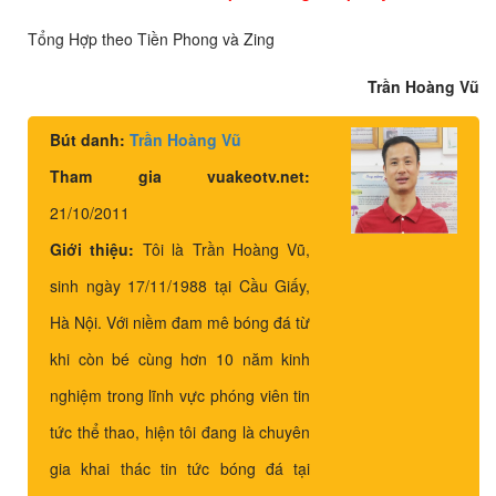
Tổng Hợp theo Tiền Phong và Zing
Trần Hoàng Vũ
Bút danh:
Trần Hoàng Vũ
Tham gia vuakeotv.net:
21/10/2011
Giới thiệu:
Tôi là Trần Hoàng Vũ,
sinh ngày 17/11/1988 tại Cầu Giấy,
Hà Nội. Với niềm đam mê bóng đá từ
khi còn bé cùng hơn 10 năm kinh
nghiệm trong lĩnh vực phóng viên tin
tức thể thao, hiện tôi đang là chuyên
gia khai thác tin tức bóng đá tại