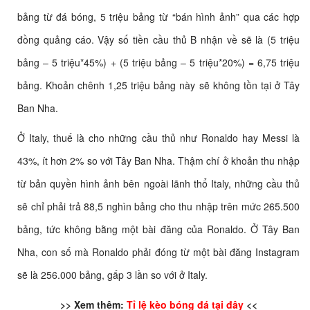
bảng từ đá bóng, 5 triệu bảng từ “bán hình ảnh” qua các hợp
đồng quảng cáo. Vậy số tiền cầu thủ B nhận về sẽ là (5 triệu
bảng – 5 triệu*45%) + (5 triệu bảng – 5 triệu*20%) = 6,75 triệu
bảng. Khoản chênh 1,25 triệu bảng này sẽ không tồn tại ở Tây
Ban Nha.
Ở Italy, thuế là cho những cầu thủ như Ronaldo hay Messi là
43%, ít hơn 2% so với Tây Ban Nha. Thậm chí ở khoản thu nhập
từ bản quyền hình ảnh bên ngoài lãnh thổ Italy, những cầu thủ
sẽ chỉ phải trả 88,5 nghìn bảng cho thu nhập trên mức 265.500
bảng, tức không bằng một bài đăng của Ronaldo. Ở Tây Ban
Nha, con số mà Ronaldo phải đóng từ một bài đăng Instagram
sẽ là 256.000 bảng, gấp 3 lần so với ở Italy.
>> Xem thêm:
Tỉ lệ kèo bóng đá tại đây
<<