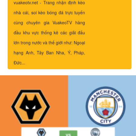
vuakeotv.net - Trang nhận định kèo
nhà cái, soi kèo bóng đá trực tuyến
cùng chuyên gia VuakeoTV hàng
đầu khu vực thống kê các giải đấu
lớn trong nước và thế giới như: Ngoại
hạng Anh, Tây Ban Nha, Ý, Pháp,
Đức...