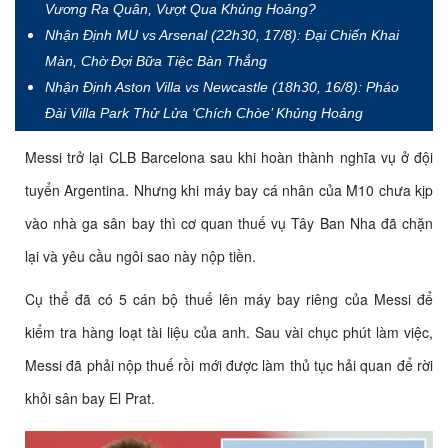
Vương Ra Quân, Vượt Qua Khủng Hoảng?
Nhận Định MU vs Arsenal (22h30, 17/8): Đại Chiến Khai
Màn, Chờ Đợi Bữa Tiệc Bàn Thắng
Nhận Định Aston Villa vs Newcastle (18h30, 16/8): Pháo
Đài Villa Park Thử Lửa ‘Chích Chòe’ Khủng Hoảng
Messi trở lại CLB Barcelona sau khi hoàn thành nghĩa vụ ở đội
tuyển Argentina. Nhưng khi máy bay cá nhân của M10 chưa kịp
vào nhà ga sân bay thì cơ quan thuế vụ Tây Ban Nha đã chặn
lại và yêu cầu ngôi sao này nộp tiền.
Cụ thể đã có 5 cán bộ thuế lên máy bay riêng của Messi để
kiểm tra hàng loạt tài liệu của anh. Sau vài chục phút làm việc,
Messi đã phải nộp thuế rồi mới được làm thủ tục hải quan để rời
khỏi sân bay El Prat.