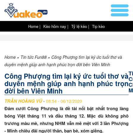
Home |
Kèo hôm nay |
Tỷ lệ kèo |
Tip kèo
Home
»
Tin tức Fun88
»
Công Phượng tìm lại ký ức tuổi thơ và
duyên mệnh giúp anh hạnh phúc trọn đời bên Viên Minh
T
Công Phượng tìm lại ký ức tuổi thơ và
C
duyên mệnh giúp anh hạnh phúc trọn
C
đời bên Viên Minh
M
TRẦN HOÀNG VŨ
-
08:54 - 06/12/2020
Đám cưới Công Phượng là đề tài nổi bật nhất trong làng
bóng Việt tháng 11 và đầu tháng 12. Mặc dù không phô
trương màu mè, nhưng NHM vẫn mê mệt với 3 lần Phượng
- Minh chiêu đãi người thân, bạn bè, xóm giềng.