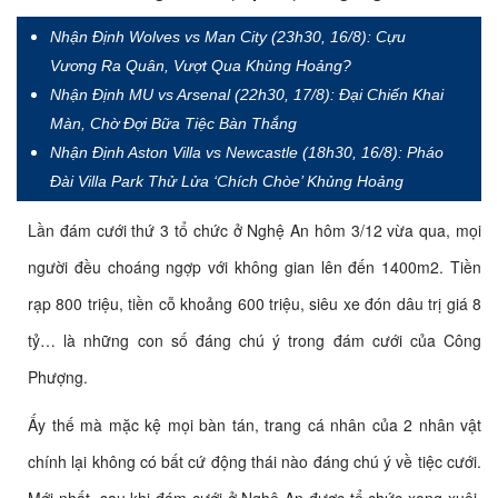
Nhận Định Wolves vs Man City (23h30, 16/8): Cựu
Vương Ra Quân, Vượt Qua Khủng Hoảng?
Nhận Định MU vs Arsenal (22h30, 17/8): Đại Chiến Khai
Màn, Chờ Đợi Bữa Tiệc Bàn Thắng
Nhận Định Aston Villa vs Newcastle (18h30, 16/8): Pháo
Đài Villa Park Thử Lửa ‘Chích Chòe’ Khủng Hoảng
Lần đám cưới thứ 3 tổ chức ở Nghệ An hôm 3/12 vừa qua, mọi
người đều choáng ngợp với không gian lên đến 1400m2. Tiền
rạp 800 triệu, tiền cỗ khoảng 600 triệu, siêu xe đón dâu trị giá 8
tỷ… là những con số đáng chú ý trong đám cưới của Công
Phượng.
Ấy thế mà mặc kệ mọi bàn tán, trang cá nhân của 2 nhân vật
chính lại không có bất cứ động thái nào đáng chú ý về tiệc cưới.