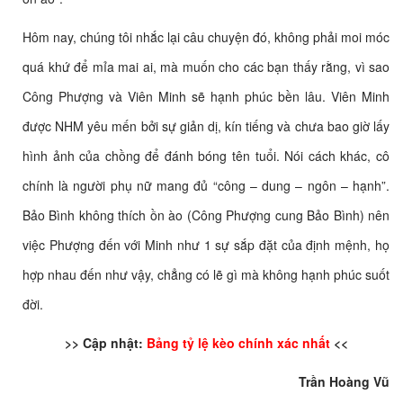
Hôm nay, chúng tôi nhắc lại câu chuyện đó, không phải moi móc
quá khứ để mỉa mai ai, mà muốn cho các bạn thấy rằng, vì sao
Công Phượng và Viên Minh sẽ hạnh phúc bền lâu. Viên Minh
được NHM yêu mến bởi sự giản dị, kín tiếng và chưa bao giờ lấy
hình ảnh của chồng để đánh bóng tên tuổi. Nói cách khác, cô
chính là người phụ nữ mang đủ “công – dung – ngôn – hạnh”.
Bảo Bình không thích ồn ào (Công Phượng cung Bảo Bình) nên
việc Phượng đến với Minh như 1 sự sắp đặt của định mệnh, họ
hợp nhau đến như vậy, chẳng có lẽ gì mà không hạnh phúc suốt
đời.
>> Cập nhật:
Bảng tỷ lệ kèo chính xác nhất
<<
Trần Hoàng Vũ