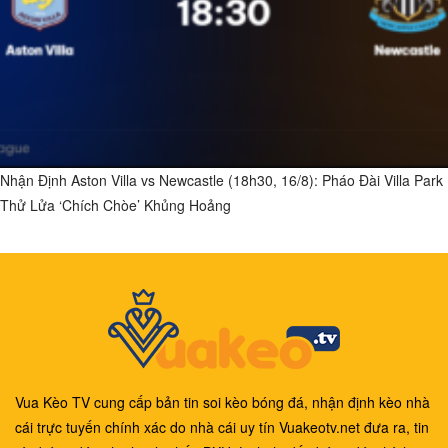
Nhận Định Aston Villa vs Newcastle (18h30, 16/8): Pháo Đài Villa Park
Thử Lửa ‘Chích Chòe’ Khủng Hoảng
Vua Kèo TV cung cấp bản tin soi kèo bóng đá, nhận định kèo nhà
cái trực tuyến chính xác do nhà cái uy tín Vuakeotv.net đưa ra, tin