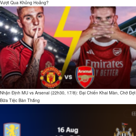
Vượt Qua Khủng Hoảng?
Nhận Định MU vs Arsenal (22h30, 17/8): Đại Chiến Khai Màn, Chờ Đợi
Bữa Tiệc Bàn Thắng