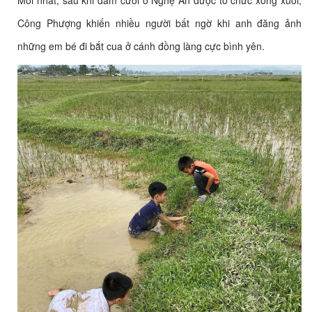
Mới nhất, sau khi đám cưới ở Nghệ An được tổ chức xong xuôi,
Công Phượng khiến nhiều người bất ngờ khi anh đăng ảnh
những em bé đi bắt cua ở cánh đồng làng cực bình yên.