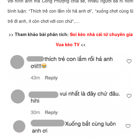
với hình ảnh mà Công Phượng chia sẻ, nhiều người đã hí hỏm
bình luận: “Thích trẻ con lắm rồi hả anh ơi”, “xuống chơi cùng lũ
trẻ đi anh, ít còn chơi với con chứ”,…
>> Tham khảo bài phân tích:
Soi kèo nhà cái từ chuyên gia
Vua kèo TV
<<