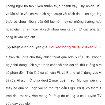
không nghĩ họ tập luyện thuần thục nhanh vậy. Tuy nhiên R10
và M9 có lẽ vẫn chưa thích nghi được với cách đá 2 tiền đạo. Họ
thực sự chưa hiểu ý của đối tác nên hay có những trường hợp
hoặc giẫm chân hoặc ở cách nhau quá xa dẫn tới các pha tấn
công đi vào ngõ cụt.
>> Nhận định chuyên gia:
Soi kèo bóng đá tại Vuakeotv
<<
1 trận đấu nữa cho thấy chiến thuật quá hợp lý của Ole. Phòng
ngự chủ động, tích cực tranh chấp và chờ đợi đối thủ xuống sức
sẽ phản đòn. Tiếc là 2 cú sút của P6 và Bruno lại đi đúng vào vị
trí của Alisson. Ở phía dưới 2 máy quét Fred, Mc tom vẫn cho
thấy họ quá phù hợp với những trận đấu Big6. P6 lại có thêm 1
trận đấu rất hay. Vân mong P6 ở lại để chúng ta có 1 tuyến TV
vừa dày vừa giỏi.