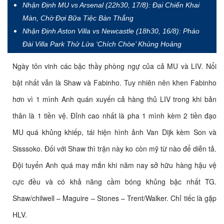
Nhận Định MU vs Arsenal (22h30, 17/8): Đại Chiến Khai
Màn, Chờ Đợi Bữa Tiệc Bàn Thắng
Nhận Định Aston Villa vs Newcastle (18h30, 16/8): Pháo
Đài Villa Park Thử Lửa ‘Chích Chòe’ Khủng Hoảng
Ngày tôn vinh các bậc thầy phòng ngự của cả MU và LIV. Nổi
bật nhất vẫn là Shaw và Fabinho. Tuy nhiên nên khen Fabinho
hơn vì 1 mình Anh quán xuyến cả hàng thủ LIV trong khi bản
thân là 1 tiền vệ. Đỉnh cao nhất là pha 1 mình kèm 2 tiền đạo
MU quá khủng khiếp, tái hiện hình ảnh Van Dijk kèm Son và
Sisssoko. Đối với Shaw thì trận này ko còn mỹ từ nào để diễn tả.
Đội tuyển Anh quá may mắn khi năm nay sở hữu hàng hậu vệ
cực đều và có khả năng cầm bóng khủng bậc nhất TG.
Shaw/chilwell – Maguire – Stones – Trent/Walker. Chỉ tiếc là gặp
HLV.