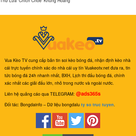
Thử Lửa ‘Chích Chòe’ Khủng Hoảng
Vua Kèo TV cung cấp bản tin soi kèo bóng đá, nhận định kèo nhà
cái trực tuyến chính xác do nhà cái uy tín Vuakeotv.net đưa ra, tin
tức bóng đá 24h nhanh nhất, BXH, Lịch thi đấu bóng đá, chính
xác nhất các giải đấu lớn, nhỏ trong nước và ngoài nước.
@ads365s
Liên hệ quảng cáo qua TELEGRAM:
Đối tác: Bongdainfo – Dữ liệu bongdalu
ty so truc tuyen
.