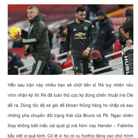
Hẳn sau trận này nhiều bạn sẽ chửi tiến sĩ R4 tuy nhiên nếu
nhìn nhận kỹ thì R4 đã tuân thủ cực kỳ đúng chiến thuật mà Ole
đề ra. Dùng tốc độ xé gió để khoan thủng hàng hv chắp vá sau
những pha chuyển đổi trạng thái của Bruno và P6. Ngạc nhiên
thay không biết mắc cái quái gì mà hôm nay Hender – Fabinho
bẫy việt vị quá kinh. Có lẽ vì họ có xu hướng dâng cao chứ mình