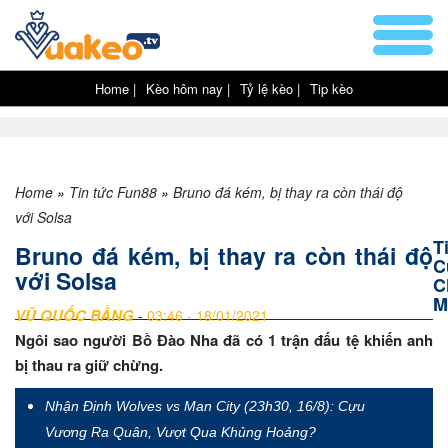
Home |
Kèo hôm nay |
Tỷ lệ kèo |
Tip kèo
Home
»
Tin tức Fun88
»
Bruno đá kém, bị thay ra còn thái độ
với Solsa
T
Bruno đá kém, bị thay ra còn thái độ
C
với Solsa
C
M
VŨ QUỐC BẰNG
-
03:46 - 18/01/2021
Ngôi sao người Bồ Đào Nha đã có 1 trận đấu tệ khiến anh
bị thau ra giữ chừng.
Nhận Định Wolves vs Man City (23h30, 16/8): Cựu
Vương Ra Quân, Vượt Qua Khủng Hoảng?