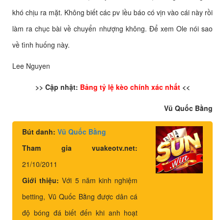
khó chịu ra mặt. Không biết các pv lều báo có vịn vào cái này rồi
làm ra chục bài về chuyển nhượng không. Để xem Ole nói sao
về tình huống này.
Lee Nguyen
>> Cập nhật:
Bảng tỷ lệ kèo chính xác nhất
<<
Vũ Quốc Bằng
Bút danh:
Vũ Quốc Bằng
Tham gia vuakeotv.net:
21/10/2011
Giới thiệu:
Với 5 năm kinh nghiệm
betting, Vũ Quốc Bằng được dân cá
độ bóng đá biết đến khi anh hoạt