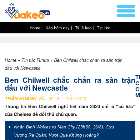
Home |
Kèo hôm nay |
Tỷ lệ kèo |
Tip kèo
Home
»
Tin tức Fun88
»
Ben Chilwell chắc chắn ra sân trận
đấu với Newcastle
T
Ben Chilwell chắc chắn ra sân trận
C
đấu với Newcastle
C
M
TRẦN HOÀNG VŨ
-
07:16 - 19/11/2020
Thông tin Ben Chilwell nghỉ hết năm 2020 chỉ là “cú lừa”
của Chelsea để đối thủ chủ quan.
Nhận Định Wolves vs Man City (23h30, 16/8): Cựu
Vương Ra Quân, Vượt Qua Khủng Hoảng?