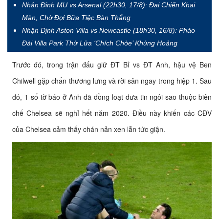
Nhận Định MU vs Arsenal (22h30, 17/8): Đại Chiến Khai
Màn, Chờ Đợi Bữa Tiệc Bàn Thắng
Nhận Định Aston Villa vs Newcastle (18h30, 16/8): Pháo
Đài Villa Park Thử Lửa ‘Chích Chòe’ Khủng Hoảng
Trước đó, trong trận đấu giữ ĐT Bỉ vs ĐT Anh, hậu vệ Ben
Chilwell gặp chấn thương lưng và rời sân ngay trong hiệp 1. Sau
đó, 1 số tờ báo ở Anh đã đồng loạt đưa tin ngôi sao thuộc biên
chế Chelsea sẽ nghỉ hết năm 2020. Điều này khiến các CĐV
của Chelsea cảm thấy chán nản xen lẫn tức giận.