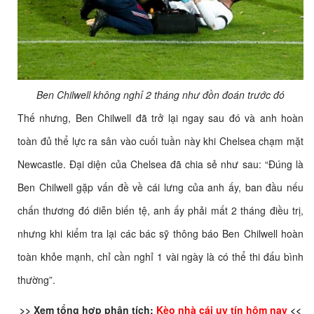
Ben Chilwell không nghỉ 2 tháng như đồn đoán trước đó
Thế nhưng, Ben Chilwell đã trở lại ngay sau đó và anh hoàn
toàn đủ thể lực ra sân vào cuối tuần này khi Chelsea chạm mặt
Newcastle. Đại diện của Chelsea đã chia sẻ như sau: “Đúng là
Ben Chilwell gặp vấn đề về cái lưng của anh ấy, ban đầu nếu
chấn thương đó diễn biến tệ, anh ấy phải mất 2 tháng điều trị,
nhưng khi kiểm tra lại các bác sỹ thông báo Ben Chilwell hoàn
toàn khỏe mạnh, chỉ cần nghỉ 1 vài ngày là có thể thi đấu bình
thường”.
>> Xem tổng hợp phân tích:
Kèo nhà cái uy tín hôm nay
<<