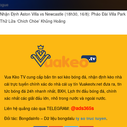
Nhận Định Aston Villa vs Newcastle (18h30, 16/8): Pháo Đài Villa Park
Thử Lửa ‘Chích Chòe’ Khủng Hoảng
Vua Kèo TV cung cấp bản tin soi kèo bóng đá, nhận định kèo nhà
cái trực tuyến chính xác do nhà cái uy tín Vuakeotv.net đưa ra, tin
tức bóng đá 24h nhanh nhất, BXH, Lịch thi đấu bóng đá, chính
xác nhất các giải đấu lớn, nhỏ trong nước và ngoài nước.
@ads365s
Liên hệ quảng cáo qua TELEGRAM:
Đối tác: Bongdainfo – Dữ liệu bongdalu
ty so truc tuyen
.