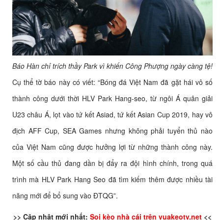
Báo Hàn chỉ trích thầy Park vì khiến Công Phượng ngày càng tệ!
Cụ thể tờ báo này có viết: “Bóng đá Việt Nam đã gặt hái vô số
thành công dưới thời HLV Park Hang-seo, từ ngôi Á quân giải
U23 châu Á, lọt vào tứ kết Asiad, tứ kết Asian Cup 2019, hay vô
địch AFF Cup, SEA Games nhưng không phải tuyển thủ nào
của Việt Nam cũng được hưởng lợi từ những thành công này.
Một số cầu thủ đang dần bị đẩy ra đội hình chính, trong quá
trình mà HLV Park Hang Seo đã tìm kiếm thêm được nhiều tài
năng mới để bổ sung vào ĐTQG”.
>> Cập nhật mới nhất:
Soi kèo nhà cái trên vuakeotv.net
<<