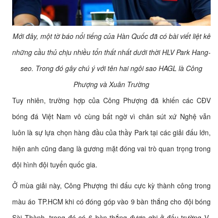
Mới đây, một tờ báo nổi tiếng của Hàn Quốc đã có bài viết liệt kê
những cầu thủ chịu nhiều tổn thất nhất dưới thời HLV Park Hang-
seo. Trong đó gây chú ý với tên hai ngôi sao HAGL là Công
Phượng và Xuân Trường
Tuy nhiên, trường hợp của Công Phượng đã khiến các CĐV
bóng đá Việt Nam vô cùng bất ngờ vì chân sút xứ Nghệ vẫn
luôn là sự lựa chọn hàng đầu của thầy Park tại các giải đấu lớn,
hiện anh cũng đang là gương mặt đóng vai trò quan trọng trong
đội hình đội tuyển quốc gia.
Ở mùa giải này, Công Phượng thi đấu cực kỳ thành công trong
màu áo TP.HCM khi có đóng góp vào 9 bàn thắng cho đội bóng
Sài Thành, trong đó có 6 bàn thắng được ghi ở đấu trường V-