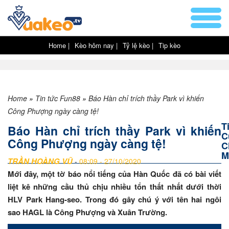
Home |
Kèo hôm nay |
Tỷ lệ kèo |
Tip kèo
Home
»
Tin tức Fun88
»
Báo Hàn chỉ trích thầy Park vì khiến
Công Phượng ngày càng tệ!
T
Báo Hàn chỉ trích thầy Park vì khiến
C
Công Phượng ngày càng tệ!
C
M
TRẦN HOÀNG VŨ
-
08:09 - 27/10/2020
Mới đây, một tờ báo nổi tiếng của Hàn Quốc đã có bài viết
liệt kê những cầu thủ chịu nhiều tổn thất nhất dưới thời
HLV Park Hang-seo. Trong đó gây chú ý với tên hai ngôi
sao HAGL là Công Phượng và Xuân Trường.