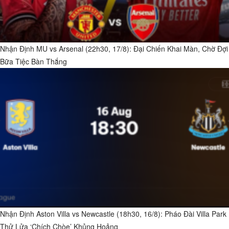
Nhận Định MU vs Arsenal (22h30, 17/8): Đại Chiến Khai Màn, Chờ Đợi
Bữa Tiệc Bàn Thắng
Nhận Định Aston Villa vs Newcastle (18h30, 16/8): Pháo Đài Villa Park
Thử Lửa ‘Chích Chòe’ Khủng Hoảng