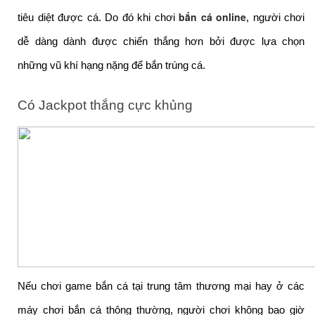
bắn cá online
tiêu diệt được cá. Do đó khi chơi
, người chơi
dễ dàng dành được chiến thắng hơn bởi được lựa chọn
những vũ khí hạng nặng để bắn trúng cá.
Có Jackpot thắng cực khủng
Nếu chơi game bắn cá tại trung tâm thương mại hay ở các
máy chơi bắn cá thông thường, người chơi không bao giờ