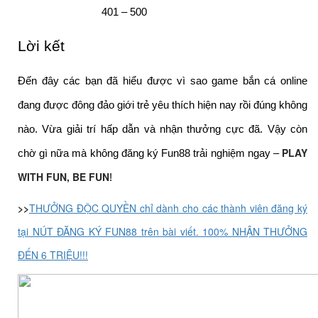
401 – 500
Lời kết
Đến đây các bạn đã hiểu được vì sao game bắn cá online
đang được đông đảo giới trẻ yêu thích hiện nay rồi đúng không
nào. Vừa giải trí hấp dẫn và nhận thưởng cực đã. Vậy còn
PLAY
chờ gì nữa mà không đăng ký Fun88 trải nghiệm ngay –
WITH FUN, BE FUN
!
>>
THƯỞNG ĐỘC QUYỀN chỉ dành cho các thành viên đăng ký
tại NÚT ĐĂNG KÝ FUN88 trên bài viết. 100% NHẬN THƯỞNG
ĐẾN 6 TRIỆU!!!