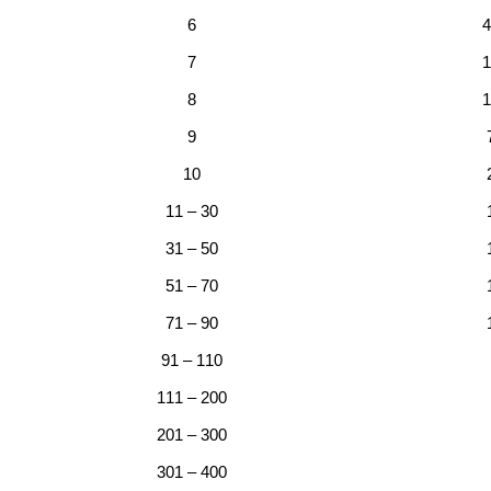
6
4
7
1
8
1
9
10
11 – 30
31 – 50
51 – 70
71 – 90
91 – 110
111 – 200
201 – 300
301 – 400