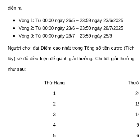
diễn ra:
Vòng 1: Từ 00:00 ngày 26/5 – 23:59 ngày 23/6/2025
Vòng 2: Từ 00:00 ngày 23/6 – 23:59 ngày 28/7/2025
Vòng 3: Từ 00:00 ngày 28/7 – 23:59 ngày 25/8
Người chơi đạt Điểm cao nhất trong Tổng số tiền cược (Tích
lũy) sẽ đủ điều kiện để giành giải thưởng. Chi tiết giải thưởng
như sau:
Thứ Hạng
Thưở
1
2
2
1
3
1
4
9
5
6