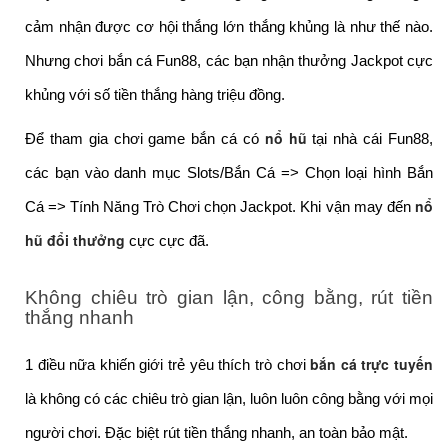
cảm nhận được cơ hội thắng lớn thắng khủng là như thế nào.
Nhưng chơi bắn cá Fun88, các bạn nhận thưởng Jackpot cực
khủng với số tiền thắng hàng triệu đồng.
nổ hũ
Để tham gia chơi game bắn cá có
tại nhà cái Fun88,
các bạn vào danh mục Slots/Bắn Cá => Chọn loại hình Bắn
nổ
Cá => Tính Năng Trò Chơi chọn Jackpot. Khi vận may đến
hũ đổi thưởng
cực cực đã.
Không chiêu trò gian lận, công bằng, rút tiền
thắng nhanh
bắn cá trực tuyến
1 điều nữa khiến giới trẻ yêu thích trò chơi
là không có các chiêu trò gian lận, luôn luôn công bằng với mọi
người chơi. Đặc biệt rút tiền thắng nhanh, an toàn bảo mật.