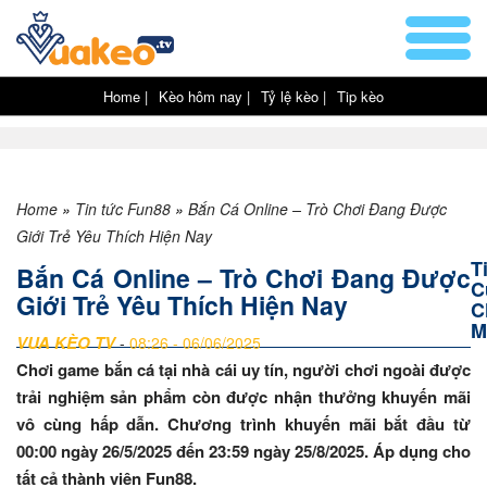
Home |
Kèo hôm nay |
Tỷ lệ kèo |
Tip kèo
Home
»
Tin tức Fun88
»
Bắn Cá Online – Trò Chơi Đang Được
Giới Trẻ Yêu Thích Hiện Nay
T
Bắn Cá Online – Trò Chơi Đang Được
C
Giới Trẻ Yêu Thích Hiện Nay
C
M
VUA KÈO TV
-
08:26 - 06/06/2025
Chơi game bắn cá tại nhà cái uy tín, người chơi ngoài được
trải nghiệm sản phẩm còn được nhận thưởng khuyến mãi
vô cùng hấp dẫn. Chương trình khuyến mãi bắt đầu từ
00:00 ngày 26/5/2025 đến 23:59 ngày 25/8/2025. Áp dụng cho
tất cả thành viên Fun88.