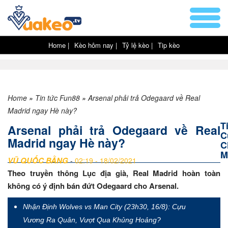
Home |
Kèo hôm nay |
Tỷ lệ kèo |
Tip kèo
Home
»
Tin tức Fun88
»
Arsenal phải trả Odegaard về Real
Madrid ngay Hè này?
T
Arsenal phải trả Odegaard về Real
C
Madrid ngay Hè này?
C
M
VŨ QUỐC BẰNG
-
02:19 - 18/02/2021
Theo truyền thông Lục địa già, Real Madrid hoàn toàn
không có ý định bán đứt Odegaard cho Arsenal.
Nhận Định Wolves vs Man City (23h30, 16/8): Cựu
Vương Ra Quân, Vượt Qua Khủng Hoảng?