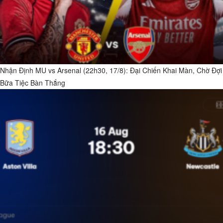
Nhận Định MU vs Arsenal (22h30, 17/8): Đại Chiến Khai Màn, Chờ Đợi
Bữa Tiệc Bàn Thắng