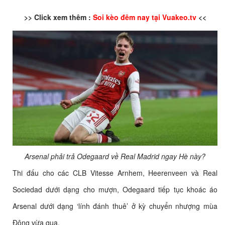
>> Click xem thêm :
Soi kèo đêm nay tại Vuakeo.tv
<<
Arsenal phải trả Odegaard về Real Madrid ngay Hè này?
Thi đấu cho các CLB Vitesse Arnhem, Heerenveen và Real
Sociedad dưới dạng cho mượn, Odegaard tiếp tục khoác áo
Arsenal dưới dạng ‘lính đánh thuê’ ở kỳ chuyển nhượng mùa
Đông vừa qua.