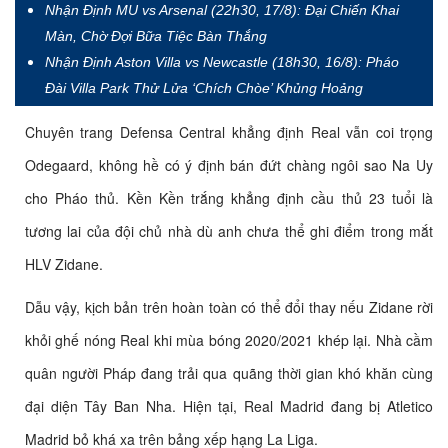
Nhận Định MU vs Arsenal (22h30, 17/8): Đại Chiến Khai
Màn, Chờ Đợi Bữa Tiệc Bàn Thắng
Nhận Định Aston Villa vs Newcastle (18h30, 16/8): Pháo
Đài Villa Park Thử Lửa ‘Chích Chòe’ Khủng Hoảng
Chuyên trang Defensa Central khẳng định Real vẫn coi trọng
Odegaard, không hề có ý định bán đứt chàng ngôi sao Na Uy
cho Pháo thủ. Kền Kền trắng khẳng định cầu thủ 23 tuổi là
tương lai của đội chủ nhà dù anh chưa thể ghi điểm trong mắt
HLV Zidane.
Dẫu vậy, kịch bản trên hoàn toàn có thể đổi thay nếu Zidane rời
khỏi ghế nóng Real khi mùa bóng 2020/2021 khép lại. Nhà cầm
quân người Pháp đang trải qua quãng thời gian khó khăn cùng
đại diện Tây Ban Nha. Hiện tại, Real Madrid đang bị Atletico
Madrid bỏ khá xa trên bảng xếp hạng La Liga.