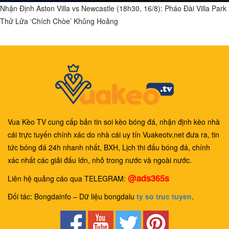
Nhận Định Aston Villa vs Newcastle (18h30, 16/8): Pháo Đài Villa Park
Thử Lửa ‘Chích Chòe’ Khủng Hoảng
Vua Kèo TV cung cấp bản tin soi kèo bóng đá, nhận định kèo nhà
cái trực tuyến chính xác do nhà cái uy tín Vuakeotv.net đưa ra, tin
tức bóng đá 24h nhanh nhất, BXH, Lịch thi đấu bóng đá, chính
xác nhất các giải đấu lớn, nhỏ trong nước và ngoài nước.
@ads365s
Liên hệ quảng cáo qua TELEGRAM:
Đối tác: Bongdainfo – Dữ liệu bongdalu
ty so truc tuyen
.