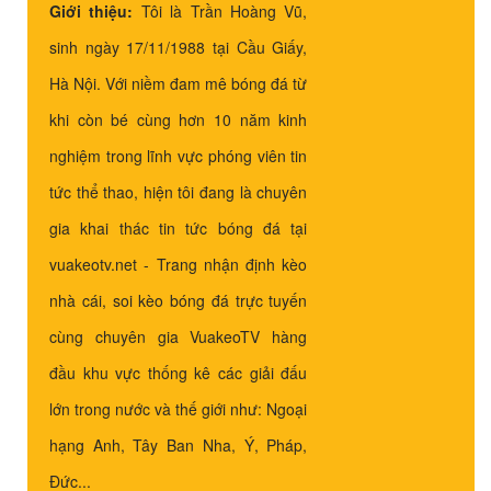
Giới thiệu:
Tôi là Trần Hoàng Vũ,
sinh ngày 17/11/1988 tại Cầu Giấy,
Hà Nội. Với niềm đam mê bóng đá từ
khi còn bé cùng hơn 10 năm kinh
nghiệm trong lĩnh vực phóng viên tin
tức thể thao, hiện tôi đang là chuyên
gia khai thác tin tức bóng đá tại
vuakeotv.net - Trang nhận định kèo
nhà cái, soi kèo bóng đá trực tuyến
cùng chuyên gia VuakeoTV hàng
đầu khu vực thống kê các giải đấu
lớn trong nước và thế giới như: Ngoại
hạng Anh, Tây Ban Nha, Ý, Pháp,
Đức...