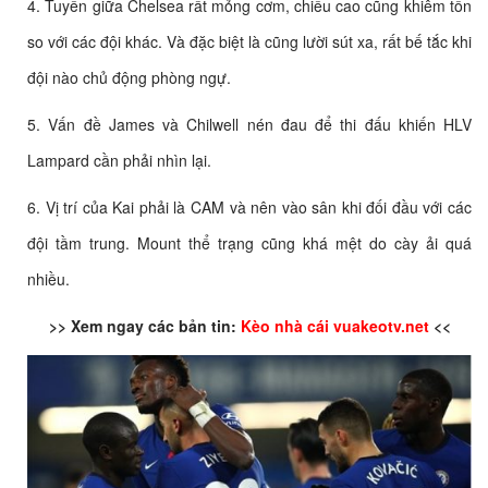
4. Tuyến giữa Chelsea rất mỏng cơm, chiều cao cũng khiêm tốn
so với các đội khác. Và đặc biệt là cũng lười sút xa, rất bế tắc khi
đội nào chủ động phòng ngự.
5. Vấn đề James và Chilwell nén đau để thi đấu khiến HLV
Lampard cần phải nhìn lại.
6. Vị trí của Kai phải là CAM và nên vào sân khi đối đầu với các
đội tầm trung. Mount thể trạng cũng khá mệt do cày ải quá
nhiều.
>> Xem ngay các bản tin:
Kèo nhà cái vuakeotv.net
<<