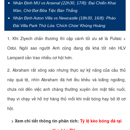
Nhận Định MU vs Arsenal (22h30, 17/8): Đại Chiến Khai
Màn, Chờ Đợi Bữa Tiệc Bàn Thắng
Nhận Định Aston Villa vs Newcastle (18h30, 16/8): Pháo
Đài Villa Park Thử Lửa ‘Chích Chòe’ Khủng Hoảng
1. Khi Ziyech chấn thương thì cặp cánh tối ưu sẽ là Pulisic +
Odoi. Ngôi sao người Anh cũng đang đá khá tốt nên HLV
Lampard cần trao nhiều cơ hội hơn.
2. Abraham rất xông xáo nhưng thực sự kỹ năng của cầu thủ
này quá tệ, nhìn Abraham đá hơi lều khều và loằng ngoằng,
chưa nói đến việc anh chàng thường xuyên ôm mặt tiếc nuối,
thay vì chạy về hỗ trợ hàng thủ mỗi khi mất bóng hay bỏ lỡ cơ
hội.
> Xem chi tiết thông tin phân tích:
Tỷ lệ kèo bóng đá tại