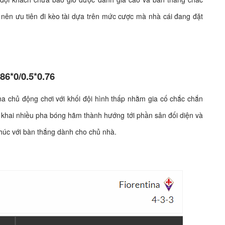
 nên ưu tiên đi kèo tài dựa trên mức cược mà nhà cái đang đặt
.86*0/0.5*0.76
na chủ động chơi với khối đội hình thấp nhằm gia cố chắc chắn
n khai nhiều pha bóng hãm thành hướng tới phần sân đối diện và
thúc với bàn thắng dành cho chủ nhà.