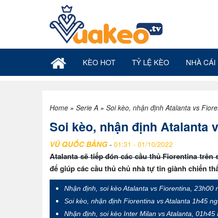
KÈO HOT
TỶ LỆ KÈO
NHÀ CÁI 
Home
»
Serie A
»
Soi kèo, nhận định Atalanta vs Fior
Soi kèo, nhận định Atalanta 
VŨ QUỐC BẰNG
-
01:31 - 01/10/2022
Atalanta sẽ tiếp đón các cầu thủ Fiorentina trê
để giúp các cầu thủ chủ nhà tự tin giành chiến th
Nhận định, soi kèo Atalanta vs Fiorentina, 23h00
Soi kèo, nhận định Fiorentina vs Atalanta 1h45 n
Nhận định, soi kèo Inter Milan vs Atalanta, 01h4