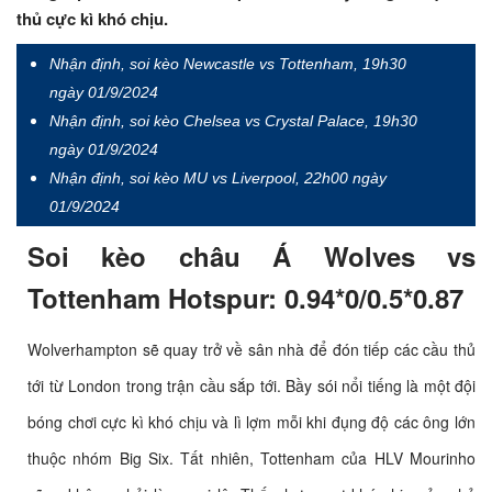
thủ cực kì khó chịu.
Nhận định, soi kèo Newcastle vs Tottenham, 19h30
ngày 01/9/2024
Nhận định, soi kèo Chelsea vs Crystal Palace, 19h30
ngày 01/9/2024
Nhận định, soi kèo MU vs Liverpool, 22h00 ngày
01/9/2024
Soi kèo châu Á Wolves vs
Tottenham Hotspur: 0.94*0/0.5*0.87
Wolverhampton sẽ quay trở về sân nhà để đón tiếp các cầu thủ
tới từ London trong trận cầu sắp tới. Bầy sói nổi tiếng là một đội
bóng chơi cực kì khó chịu và lì lợm mỗi khi đụng độ các ông lớn
thuộc nhóm Big Six. Tất nhiên, Tottenham của HLV Mourinho