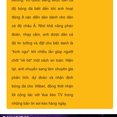
độ bóng đá biết đến khi anh hoạt
động ở các diễn dàn dành cho dân
cá độ châu Á. Nhờ khả năng phán
đoán, nhạy cảm, anh được dân cá
độ tin tưởng và đặt cho biệt danh là
"kình ngư" khi nhiều lần giúp người
chời "về bờ" một cách an toàn. Hiện
tại, anh chuyển sang làm chuyên gia
phân tích, dự đoán và nhận định
bóng đá cho Vitibet, đồng thời nhận
lời cộng tác với Vua kèo TV trong
những bản tin soi kèo hàng ngày.