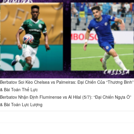
Berbatov Soi Kèo Chelsea vs Palmeiras: Đại Chiến Của “Thương Binh”
& Bài Toán Thể Lực
Berbatov Nhận Định Fluminense vs Al Hilal (5/7): “Đại Chiến Ngựa Ô”
& Bài Toán Lực Lượng