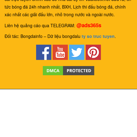
tức bóng đá 24h nhanh nhất, BXH, Lịch thi đấu bóng đá, chính
xác nhất các giải đấu lớn, nhỏ trong nước và ngoài nước.
@ads365s
Liên hệ quảng cáo qua TELEGRAM:
Đối tác: Bongdainfo – Dữ liệu bongdalu
ty so truc tuyen
.