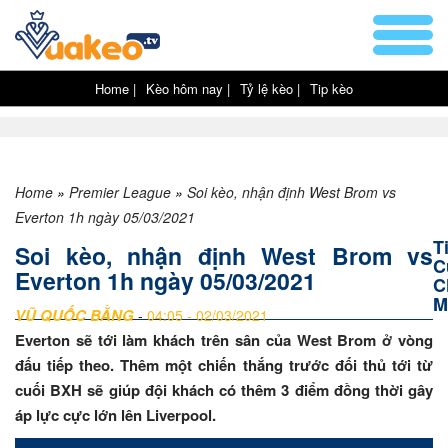
Home |
Kèo hôm nay |
Tỷ lệ kèo |
Tip kèo
Home
»
Premier League
»
Soi kèo, nhận định West Brom vs
Everton 1h ngày 05/03/2021
T
Soi kèo, nhận định West Brom vs
C
Everton 1h ngày 05/03/2021
C
M
VŨ QUỐC BẰNG
-
04:05 - 02/03/2021
Everton sẽ tới làm khách trên sân của West Brom ở vòng
đấu tiếp theo. Thêm một chiến thắng trước đối thủ tới từ
cuối BXH sẽ giúp đội khách có thêm 3 điểm đồng thời gây
áp lực cực lớn lên Liverpool.