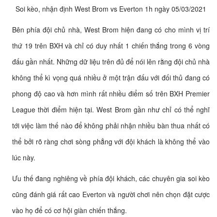
Soi kèo, nhận định West Brom vs Everton 1h ngày 05/03/2021
Bên phía đội chủ nhà, West Brom hiện đang có cho mình vị trí
thứ 19 trên BXH và chỉ có duy nhất 1 chiến thắng trong 6 vòng
đấu gần nhất. Những dữ liệu trên đủ để nói lên rằng đội chủ nhà
không thể kì vọng quá nhiều ở một trận đấu với đối thủ đang có
phong độ cao và hơn mình rất nhiều điểm số trên BXH Premier
League thời điểm hiện tại. West Brom gần như chỉ có thể nghĩ
tới việc làm thế nào để không phải nhận nhiều bàn thua nhất có
thể bởi rõ ràng chơi sòng phẳng với đội khách là không thể vào
lúc này.
Ưu thế đang nghiêng về phía đội khách, các chuyên gia soi kèo
cũng đánh giá rất cao Everton và người chơi nên chọn đặt cược
vào họ để có cơ hội giàn chiến thắng.