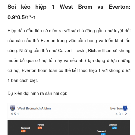
Soi kèo hiệp 1 West Brom vs Everton:
0.9*0.5/1*-1
Hiệp đấu đầu tiên sẽ diễn ra với sự chủ động gần như tuyệt đối
của các cầu thủ Everton trong việc cầm bóng và triển khai tấn
công. Những cầu thủ như Calvert -Lewin, Richardlison sẽ không
muốn bỏ qua cơ hội tốt này và nếu như tận dụng được những
cơ hội, Everton hoàn toàn có thể kết thúc hiệp 1 với không dưới
1 bàn cách biệt.
Dự kiến đội hình ra sân hai đội: