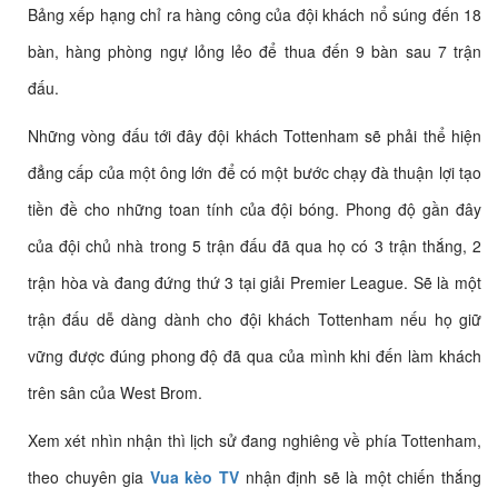
Bảng xếp hạng chỉ ra hàng công của đội khách nổ súng đến 18
bàn, hàng phòng ngự lỏng lẻo để thua đến 9 bàn sau 7 trận
đấu.
Những vòng đấu tới đây đội khách Tottenham sẽ phải thể hiện
đẳng cấp của một ông lớn để có một bước chạy đà thuận lợi tạo
tiền đề cho những toan tính của đội bóng. Phong độ gần đây
của đội chủ nhà trong 5 trận đấu đã qua họ có 3 trận thắng, 2
trận hòa và đang đứng thứ 3 tại giải Premier League. Sẽ là một
trận đấu dễ dàng dành cho đội khách Tottenham nếu họ giữ
vững được đúng phong độ đã qua của mình khi đến làm khách
trên sân của West Brom.
Xem xét nhìn nhận thì lịch sử đang nghiêng về phía Tottenham,
theo chuyên gia
Vua kèo TV
nhận định sẽ là một chiến thắng