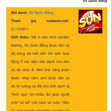
Vũ Quốc Bằng
Bút danh:
Vũ Quốc Bằng
Tham gia vuakeotv.net:
21/10/2011
Giới thiệu:
Với 5 năm kinh nghiệm
betting, Vũ Quốc Bằng được dân cá
độ bóng đá biết đến khi anh hoạt
động ở các diễn dàn dành cho dân
cá độ châu Á. Nhờ khả năng phán
đoán, nhạy cảm, anh được dân cá
độ tin tưởng và đặt cho biệt danh là
"kình ngư" khi nhiều lần giúp người
chời "về bờ" một cách an toàn. Hiện
tại, anh chuyển sang làm chuyên gia