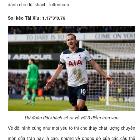
dành cho đội khách Tottenham.
Soi kèo Tài Xỉu: 1.17*3*0.76
Dự đoán đội khách sẽ ra về với 3 điểm trọn vẹn
Về đội hình cũng như mọi yếu tố thì cho thấy chất lượng chuyên
môn của trận này là cao, nhưng về phong độ của các cầu thủ