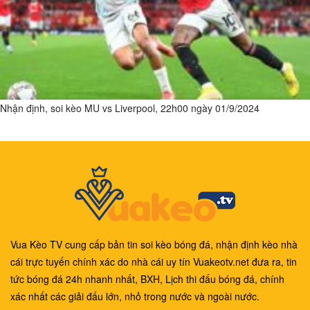
Nhận định, soi kèo MU vs Liverpool, 22h00 ngày 01/9/2024
Vua Kèo TV cung cấp bản tin soi kèo bóng đá, nhận định kèo nhà
cái trực tuyến chính xác do nhà cái uy tín Vuakeotv.net đưa ra, tin
tức bóng đá 24h nhanh nhất, BXH, Lịch thi đấu bóng đá, chính
xác nhất các giải đấu lớn, nhỏ trong nước và ngoài nước.