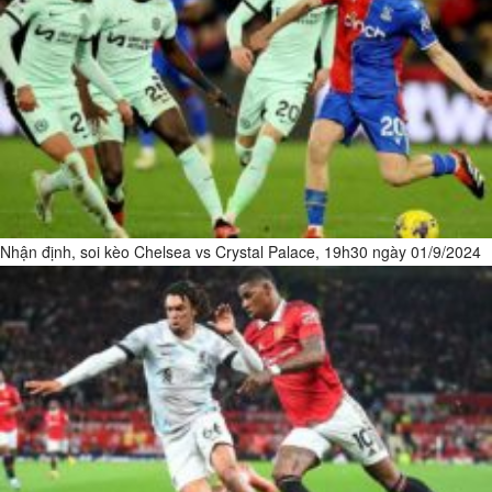
Nhận định, soi kèo Chelsea vs Crystal Palace, 19h30 ngày 01/9/2024