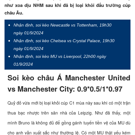
như xoa dịu NHM sau khi đã bị loại khỏi đấu trường cúp
châu Âu.
Nhận định, soi kèo Newcastle vs Tottenham, 19h30
ngày 01/9/2024
Nhận định, soi kèo Chelsea vs Crystal Palace, 19h30
ngày 01/9/2024
Nhận định, soi kèo MU vs Liverpool, 22h00 ngày
01/9/2024
Soi kèo châu Á Manchester United
vs Manchester City: 0.9*0.5/1*0.97
Quỷ đỏ vừa mới bị loại khỏi cúp C1 mùa này sau khi có một trận
thua bạc nhược trên sân nhà của Leipzig. Như đã thấy, một
mình Bruno là không đủ để gồng gánh tuyến tiền vệ của MU dù
cho anh vẫn xuất sắc như thường lệ. Có một MU thật yếu kém