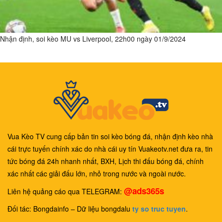
Nhận định, soi kèo MU vs Liverpool, 22h00 ngày 01/9/2024
Vua Kèo TV cung cấp bản tin soi kèo bóng đá, nhận định kèo nhà
cái trực tuyến chính xác do nhà cái uy tín Vuakeotv.net đưa ra, tin
tức bóng đá 24h nhanh nhất, BXH, Lịch thi đấu bóng đá, chính
xác nhất các giải đấu lớn, nhỏ trong nước và ngoài nước.
@ads365s
Liên hệ quảng cáo qua TELEGRAM:
Đối tác: Bongdainfo – Dữ liệu bongdalu
ty so truc tuyen
.