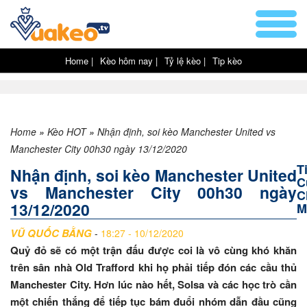
Home |
Kèo hôm nay |
Tỷ lệ kèo |
Tip kèo
Home
»
Kèo HOT
»
Nhận định, soi kèo Manchester United vs
Manchester City 00h30 ngày 13/12/2020
T
Nhận định, soi kèo Manchester United
C
vs Manchester City 00h30 ngày
C
13/12/2020
M
VŨ QUỐC BẰNG
-
18:27 - 10/12/2020
Quỷ đỏ sẽ có một trận đấu được coi là vô cùng khó khăn
trên sân nhà Old Trafford khi họ phải tiếp đón các cầu thủ
Manchester City. Hơn lúc nào hết, Solsa và các học trò cần
một chiến thắng để tiếp tục bám đuổi nhóm dẫn đầu cũng