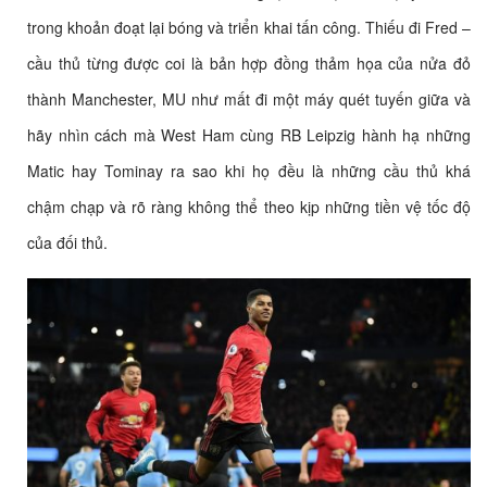
trong khoản đoạt lại bóng và triển khai tấn công. Thiếu đi Fred –
cầu thủ từng được coi là bản hợp đồng thảm họa của nửa đỏ
thành Manchester, MU như mất đi một máy quét tuyến giữa và
hãy nhìn cách mà West Ham cùng RB Leipzig hành hạ những
Matic hay Tominay ra sao khi họ đều là những cầu thủ khá
chậm chạp và rõ ràng không thể theo kịp những tiền vệ tốc độ
của đối thủ.