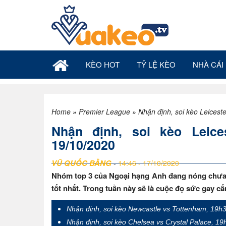
KÈO HOT
TỶ LỆ KÈO
NHÀ CÁI 
Home
»
Premier League
»
Nhận định, soi kèo Leicest
Nhận định, soi kèo Leice
19/10/2020
VŨ QUỐC BẰNG
-
14:46 - 17/10/2020
Nhóm top 3 của Ngoại hạng Anh đang nóng chưa bao g
tốt nhất. Trong tuần này sẽ là cuộc đọ sức
Nhận định, soi kèo Newcastle vs Tottenham, 19h
Nhận định, soi kèo Chelsea vs Crystal Palace, 1