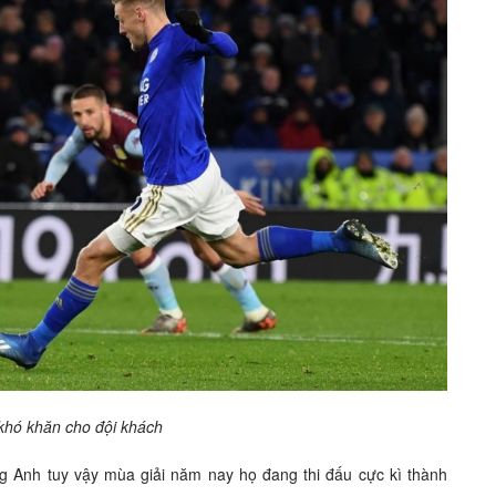
khó khăn cho đội khách
hạng Anh tuy vậy mùa giải năm nay họ đang thi đấu cực kì thành