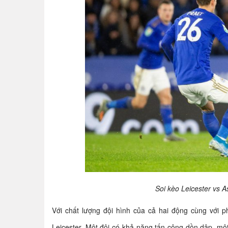
Soi kèo Leicester vs A
Với chất lượng đội hình của cả hai động cùng vớ
Leicester. Một đội có khả năng tấn công dồn dập, một độ