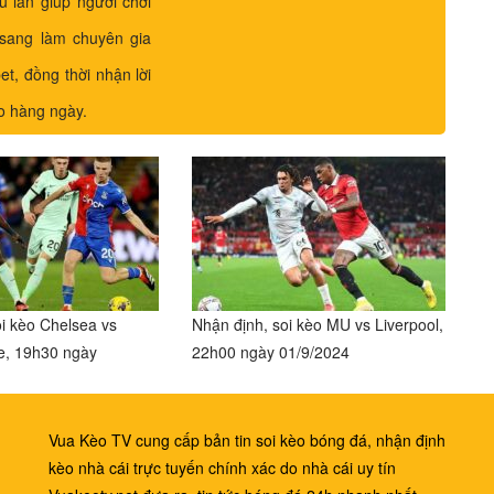
u lần giúp người chời
 sang làm chuyên gia
et, đồng thời nhận lời
èo hàng ngày.
oi kèo Chelsea vs
Nhận định, soi kèo MU vs Liverpool,
ce, 19h30 ngày
22h00 ngày 01/9/2024
Vua Kèo TV cung cấp bản tin soi kèo bóng đá, nhận định
kèo nhà cái trực tuyến chính xác do nhà cái uy tín