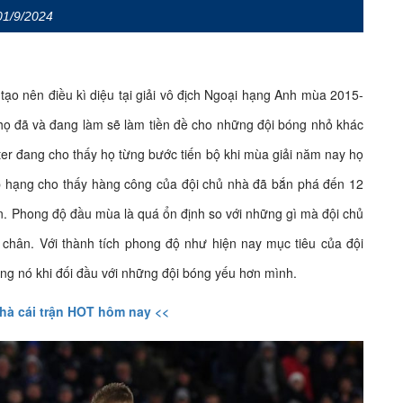
01/9/2024
́ng tạo nên điều kì diệu tại giải vô địch Ngoại hạng Anh mùa 2015-
họ đã và đang làm sẽ làm tiền đề cho những đội bóng nhỏ khác
er đang cho thấy họ từng bước tiến bộ khi mùa giải năm nay họ
hạng cho thấy hàng công của đội chủ nhà đã bắn phá đến 12
bàn. Phong độ đầu mùa là quá ổn định so với những gì mà đội chủ
 chân. Với thành tích phong độ như hiện nay mục tiêu của đội
ụng nó khi đối đầu với những đội bóng yếu hơn mình.
hà cái trận HOT hôm nay <<