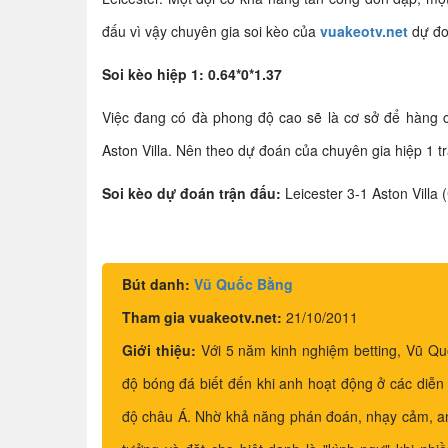
đấu vì vậy chuyên gia soi kèo của
vuakeotv.net
dự đoa
Soi kèo hiệp 1: 0.64*0*1.37
Việc đang có đà phong độ cao sẽ là cơ sở để hàng
Aston Villa. Nên theo dự đoán của chuyên gia hiệp 1 trận
Soi kèo dự đoán trận đấu:
Leicester 3-1 Aston Villa (Ch
Bút danh:
Vũ Quốc Bằng
Tham gia vuakeotv.net:
21/10/2011
Giới thiệu:
Với 5 năm kinh nghiệm betting, Vũ Q
độ bóng đá biết đến khi anh hoạt động ở các diễ
độ châu Á. Nhờ khả năng phán đoán, nhạy cảm, an