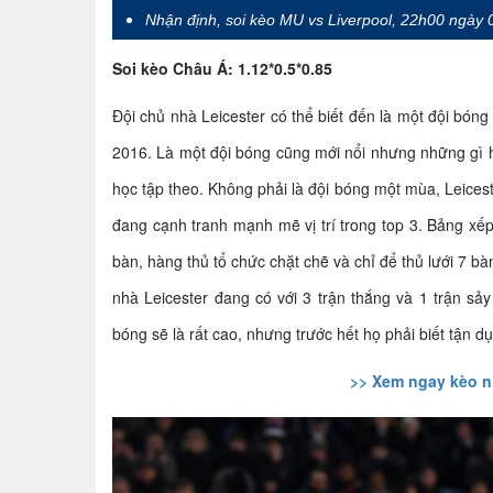
Nhận định, soi kèo MU vs Liverpool, 22h00 ngày 
Soi kèo Châu Á: 1.12*0.5*0.85
Đội chủ nhà Leicester có thể biết đến là một đội bo
2016. Là một đội bóng cũng mới nổi nhưng những gì 
học tập theo. Không phải là đội bóng một mùa, Leicest
đang cạnh tranh mạnh mẽ vị trí trong top 3. Bảng xếp 
bàn, hàng thủ tổ chức chặt chẽ và chỉ để thủ lưới 7 
nhà Leicester đang có với 3 trận thắng và 1 trận sảy
bóng sẽ là rất cao, nhưng trước hết họ phải biết tận d
>> Xem ngay kèo n