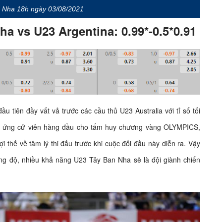
n Nha 18h ngày 03/08/2021
a vs U23 Argentina: 0.99*-0.5*0.91
 tiên đầy vất vả trước các cầu thủ U23 Australia với tỉ số tối
ững ứng cử viên hàng đầu cho tấm huy chương vàng OLYMPICS,
 thế về tâm lý thi đấu trước khi cuộc đối đầu này diễn ra. Vậy
ong độ, nhiều khả năng U23 Tây Ban Nha sẽ là đội giành chiến