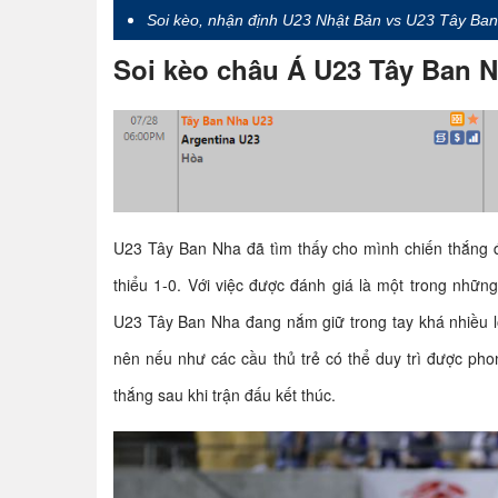
Soi kèo, nhận định U23 Nhật Bản vs U23 Tây Ba
Soi kèo châu Á U23 Tây Ban Nh
U23 Tây Ban Nha đã tìm thấy cho mình chiến thắng đầu
thiểu 1-0. Với việc được đánh giá là một trong nh
U23 Tây Ban Nha đang nắm giữ trong tay khá nhiều lợi
nên nếu như các cầu thủ trẻ có thể duy trì được ph
thắng sau khi trận đấu kết thúc.