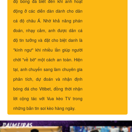
độ bóng đá biết đến khi anh hoạt
động ở các diễn dàn dành cho dân
cá độ châu Á. Nhờ khả năng phán
đoán, nhạy cảm, anh được dân cá
độ tin tưởng và đặt cho biệt danh là
"kình ngư" khi nhiều lần giúp người
chời "về bờ" một cách an toàn. Hiện
tại, anh chuyển sang làm chuyên gia
phân tích, dự đoán và nhận định
bóng đá cho Vitibet, đồng thời nhận
lời cộng tác với Vua kèo TV trong
những bản tin soi kèo hàng ngày.