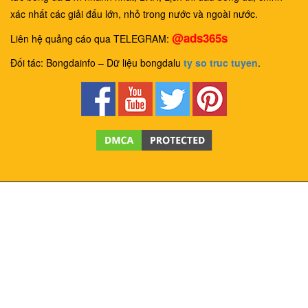
xác nhất các giải đấu lớn, nhỏ trong nước và ngoài nước.
@ads365s
Liên hệ quảng cáo qua TELEGRAM:
Đối tác: Bongdainfo – Dữ liệu bongdalu
ty so truc tuyen
.