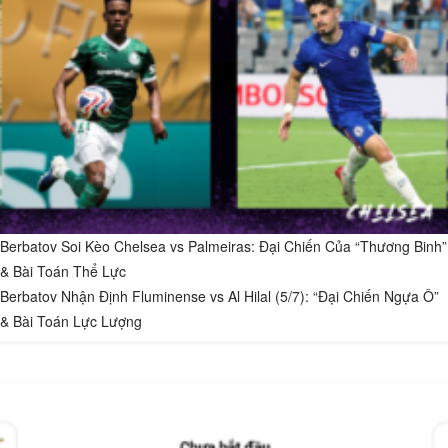
Berbatov Soi Kèo Chelsea vs Palmeiras: Đại Chiến Của “Thương Binh”
& Bài Toán Thể Lực
Berbatov Nhận Định Fluminense vs Al Hilal (5/7): “Đại Chiến Ngựa Ô”
& Bài Toán Lực Lượng