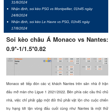
31/8/2024
Nhận định, soi kèo PSG vs Montpellier, 01h45 ngày
24/8/2024
Nhận định, soi kèo Le Havre vs PSG, 01h45 ngày
17/8/2024
Soi kèo châu Á Monaco vs Nantes:
0.9*-1/1.5*0.82
Monaco sẽ tiếp đón các vị khách Nantes trên sân nhà ở trận
đấu mở màn cho Ligue 1 2021/2022. Bên phía các cầu thủ chủ
nhà, việc chỉ phải gặp một đối thủ phải vật lộn cho cuộc chiến
trụ hạng tới tận vòng đấu cuối cùng như Nantes là một thử