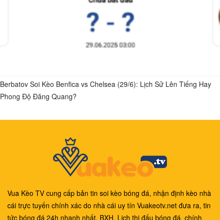
Berbatov Soi Kèo Benfica vs Chelsea (29/6): Lịch Sử Lên Tiếng Hay
Phong Độ Đăng Quang?
Vua Kèo TV cung cấp bản tin soi kèo bóng đá, nhận định kèo nhà
cái trực tuyến chính xác do nhà cái uy tín Vuakeotv.net đưa ra, tin
tức bóng đá 24h nhanh nhất, BXH, Lịch thi đấu bóng đá, chính