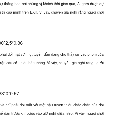
ự thăng hoa nơi những vị khách thời gian qua, Angers được dự
 trí của mình trên BXH. Vì vậy, chuyên gia nghĩ rằng người chơi
.
.00*2,5*0.86
à phải đối mặt với một tuyến đầu đang cho thấy sự vào phom của
trận cầu có nhiều bàn thắng. Vì vậy, chuyên gia nghĩ rằng người
.83*0*0.97
à chỉ phải đối mặt với một hậu tuyến thiếu chắc chắn của đội
hế dẫn trước khi bước vào giờ nghỉ giữa hiệp. Vì vậy, người chơi