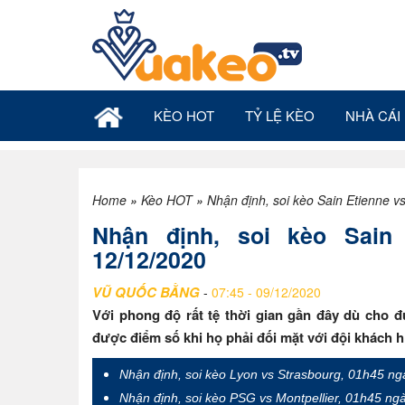
KÈO HOT
TỶ LỆ KÈO
NHÀ CÁI 
Home
»
Kèo HOT
»
Nhận định, soi kèo Sain Etienne 
Nhận định, soi kèo Sain
12/12/2020
VŨ QUỐC BẰNG
-
07:45 - 09/12/2020
Với phong độ rất tệ thời gian gần đây dù cho đ
được điểm số khi họ phải đối mặt với đội khách h
Nhận định, soi kèo Lyon vs Strasbourg, 01h45 ng
Nhận định, soi kèo PSG vs Montpellier, 01h45 ng