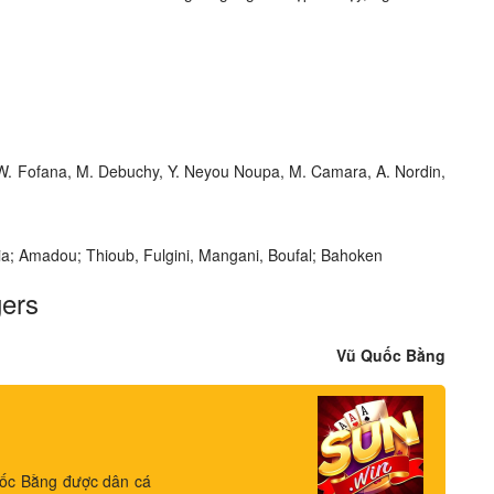
, W. Fofana, M. Debuchy, Y. Neyou Noupa, M. Camara, A. Nordin,
a; Amadou; Thioub, Fulgini, Mangani, Boufal; Bahoken
gers
Vũ Quốc Bằng
uốc Bằng được dân cá