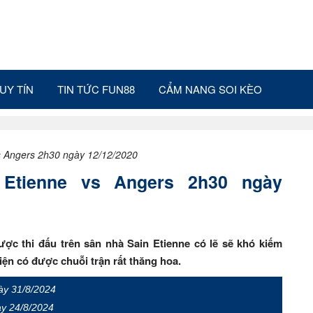
UY TÍN
TIN TỨC FUN88
CẨM NANG SOI KÈO
vs Angers 2h30 ngày 12/12/2020
 Etienne vs Angers 2h30 ngày
ược thi đấu trên sân nhà Sain Etienne có lẽ sẽ khó kiếm
iện có được chuỗi trận rất thăng hoa.
ày 31/8/2024
ày 24/8/2024