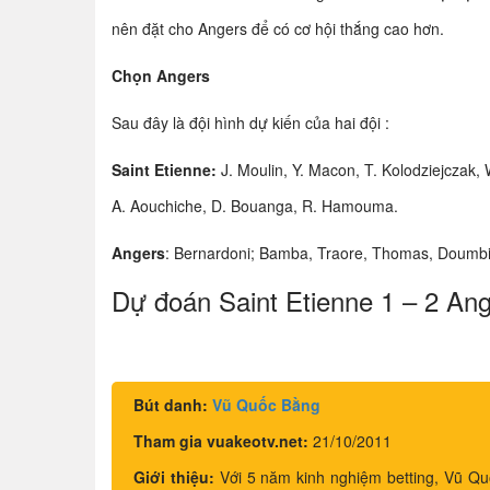
nên đặt cho Angers để có cơ hội thắng cao hơn.
Chọn Angers
Sau đây là đội hình dự kiến của hai đội :
Saint Etienne:
J. Moulin, Y. Macon, T. Kolodziejczak
A. Aouchiche, D. Bouanga, R. Hamouma.
Angers
: Bernardoni; Bamba, Traore, Thomas, Doumbi
Dự đoán Saint Etienne 1 – 2 An
Bút danh:
Vũ Quốc Bằng
Tham gia vuakeotv.net:
21/10/2011
Giới thiệu:
Với 5 năm kinh nghiệm betting, Vũ Q