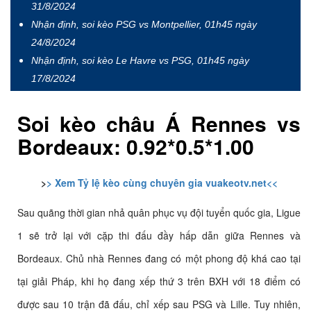
31/8/2024
Nhận định, soi kèo PSG vs Montpellier, 01h45 ngày
24/8/2024
Nhận định, soi kèo Le Havre vs PSG, 01h45 ngày
17/8/2024
Soi kèo châu Á Rennes vs
Bordeaux: 0.92*0.5*1.00
>
> Xem Tỷ lệ kèo cùng chuyên gia vuakeotv.net<<
Sau quãng thời gian nhả quân phục vụ đội tuyển quốc gia, Ligue
1 sẽ trở lại với cặp thi đấu đầy hấp dẫn giữa Rennes và
Bordeaux. Chủ nhà Rennes đang có một phong độ khá cao tại
tại giải Pháp, khi họ đang xếp thứ 3 trên BXH với 18 điểm có
được sau 10 trận đã đấu, chỉ xếp sau PSG và Lille. Tuy nhiên,