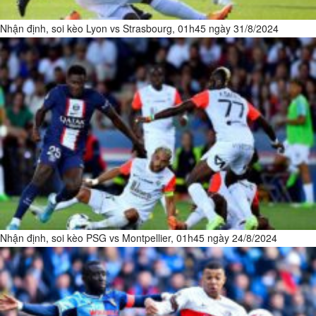
Nhận định, soi kèo Lyon vs Strasbourg, 01h45 ngày 31/8/2024
Nhận định, soi kèo PSG vs Montpellier, 01h45 ngày 24/8/2024