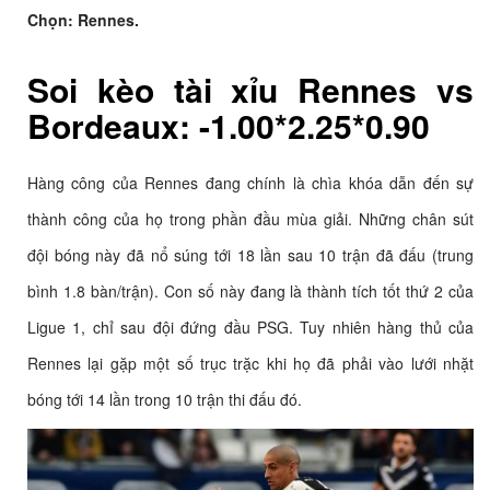
Chọn: Rennes.
Soi kèo tài xỉu Rennes vs
Bordeaux: -1.00*2.25*0.90
Hàng công của Rennes đang chính là chìa khóa dẫn đến sự
thành công của họ trong phần đầu mùa giải. Những chân sút
đội bóng này đã nổ súng tới 18 lần sau 10 trận đã đấu (trung
bình 1.8 bàn/trận). Con số này đang là thành tích tốt thứ 2 của
Ligue 1, chỉ sau đội đứng đầu PSG. Tuy nhiên hàng thủ của
Rennes lại gặp một số trục trặc khi họ đã phải vào lưới nhặt
bóng tới 14 lần trong 10 trận thi đấu đó.