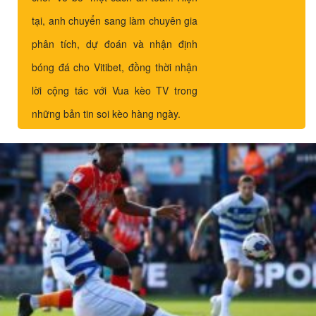
tại, anh chuyển sang làm chuyên gia
phân tích, dự đoán và nhận định
bóng đá cho Vitibet, đồng thời nhận
lời cộng tác với Vua kèo TV trong
những bản tin soi kèo hàng ngày.