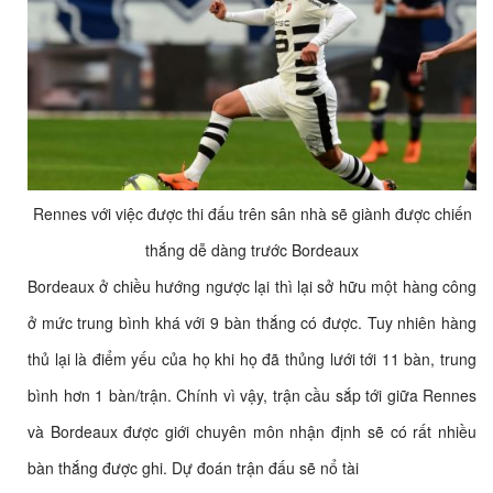
Rennes với việc được thi đấu trên sân nhà sẽ giành được chiến
thắng dễ dàng trước Bordeaux
Bordeaux ở chiều hướng ngược lại thì lại sở hữu một hàng công
ở mức trung bình khá với 9 bàn thắng có được. Tuy nhiên hàng
thủ lại là điểm yếu của họ khi họ đã thủng lưới tới 11 bàn, trung
bình hơn 1 bàn/trận. Chính vì vậy, trận cầu sắp tới giữa Rennes
và Bordeaux được giới chuyên môn nhận định sẽ có rất nhiều
bàn thắng được ghi. Dự đoán trận đấu sẽ nổ tài