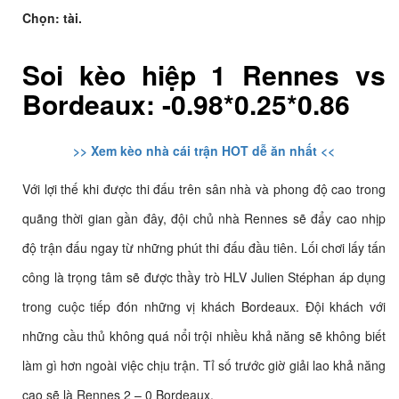
Chọn: tài.
Soi kèo hiệp 1 Rennes vs
Bordeaux: -0.98*0.25*0.86
>> Xem kèo nhà cái trận HOT dễ ăn nhất <<
Với lợi thế khi được thi đấu trên sân nhà và phong độ cao trong
quãng thời gian gần đây, đội chủ nhà Rennes sẽ đẩy cao nhịp
độ trận đấu ngay từ những phút thi đấu đầu tiên. Lối chơi lấy tấn
công là trọng tâm sẽ được thầy trò HLV Julien Stéphan áp dụng
trong cuộc tiếp đón những vị khách Bordeaux. Đội khách với
những cầu thủ không quá nổi trội nhiều khả năng sẽ không biết
làm gì hơn ngoài việc chịu trận. Tỉ số trước giờ giải lao khả năng
cao sẽ là Rennes 2 – 0 Bordeaux.