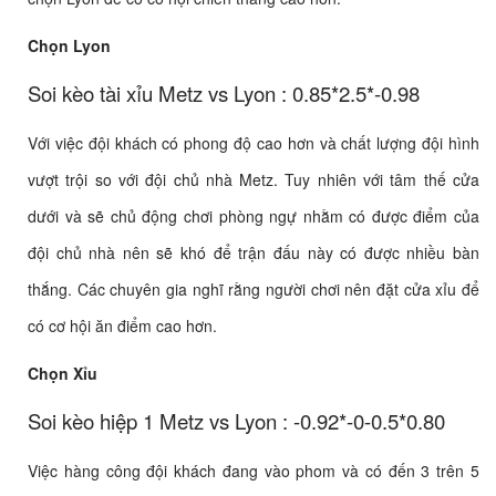
Chọn Lyon
Soi kèo tài xỉu Metz vs Lyon : 0.85*2.5*-0.98
Với việc đội khách có phong độ cao hơn và chất lượng đội hình
vượt trội so với đội chủ nhà Metz. Tuy nhiên với tâm thế cửa
dưới và sẽ chủ động chơi phòng ngự nhằm có được điểm của
đội chủ nhà nên sẽ khó để trận đấu này có được nhiều bàn
thắng. Các chuyên gia nghĩ rằng người chơi nên đặt cửa xỉu để
có cơ hội ăn điểm cao hơn.
Chọn Xỉu
Soi kèo hiệp 1 Metz vs Lyon : -0.92*-0-0.5*0.80
Việc hàng công đội khách đang vào phom và có đến 3 trên 5