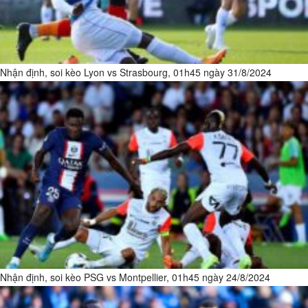
Nhận định, soi kèo Lyon vs Strasbourg, 01h45 ngày 31/8/2024
Nhận định, soi kèo PSG vs Montpellier, 01h45 ngày 24/8/2024