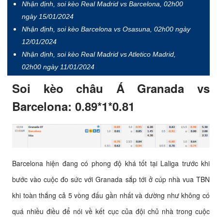
Nhận định, soi kèo Real Madrid vs Barcelona, 02h00
ngày 15/01/2024
Nhận định, soi kèo Barcelona vs Osasuna, 02h00 ngày
12/01/2024
Nhận định, soi kèo Real Madrid vs Atletico Madrid,
02h00 ngày 11/01/2024
Soi kèo châu Á Granada vs
Barcelona: 0.89*1*0.81
Barcelona hiện đang có phong độ khá tốt tại Laliga trước khi
bước vào cuộc đo sức với Granada sắp tới ở cúp nhà vua TBN
khi toàn thắng cả 5 vòng đấu gần nhất và dường như không có
quá nhiều điều để nói về kết cục của đội chủ nhà trong cuộc