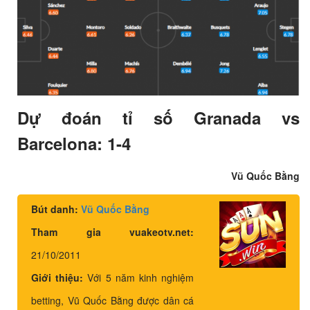
Dự đoán tỉ số Granada vs
Barcelona: 1-4
Vũ Quốc Bằng
Bút danh:
Vũ Quốc Bằng
Tham gia vuakeotv.net:
21/10/2011
Giới thiệu:
Với 5 năm kinh nghiệm
betting, Vũ Quốc Bằng được dân cá