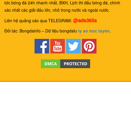
tức bóng đá 24h nhanh nhất, BXH, Lịch thi đấu bóng đá, chính
xác nhất các giải đấu lớn, nhỏ trong nước và ngoài nước.
@ads365s
Liên hệ quảng cáo qua TELEGRAM:
Đối tác: Bongdainfo – Dữ liệu bongdalu
ty so truc tuyen
.