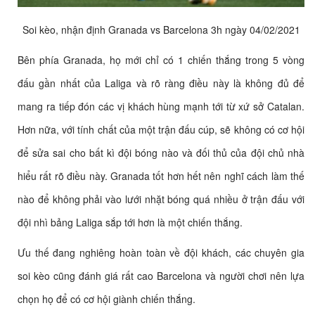
Soi kèo, nhận định Granada vs Barcelona 3h ngày 04/02/2021
Bên phía Granada, họ mới chỉ có 1 chiến thắng trong 5 vòng
đấu gần nhất của Laliga và rõ ràng điều này là không đủ để
mang ra tiếp đón các vị khách hùng mạnh tới từ xứ sở Catalan.
Hơn nữa, với tính chất của một trận đấu cúp, sẽ không có cơ hội
để sửa sai cho bất kì đội bóng nào và đối thủ của đội chủ nhà
hiểu rất rõ điều này. Granada tốt hơn hết nên nghĩ cách làm thế
nào để không phải vào lưới nhặt bóng quá nhiều ở trận đấu với
đội nhì bảng Laliga sắp tới hơn là một chiến thắng.
Ưu thế đang nghiêng hoàn toàn về đội khách, các chuyên gia
soi kèo cũng đánh giá rất cao Barcelona và người chơi nên lựa
chọn họ để có cơ hội giành chiến thắng.