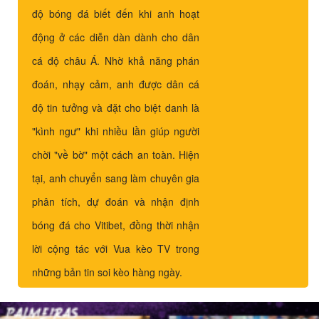
độ bóng đá biết đến khi anh hoạt
động ở các diễn dàn dành cho dân
cá độ châu Á. Nhờ khả năng phán
đoán, nhạy cảm, anh được dân cá
độ tin tưởng và đặt cho biệt danh là
"kình ngư" khi nhiều lần giúp người
chời "về bờ" một cách an toàn. Hiện
tại, anh chuyển sang làm chuyên gia
phân tích, dự đoán và nhận định
bóng đá cho Vitibet, đồng thời nhận
lời cộng tác với Vua kèo TV trong
những bản tin soi kèo hàng ngày.