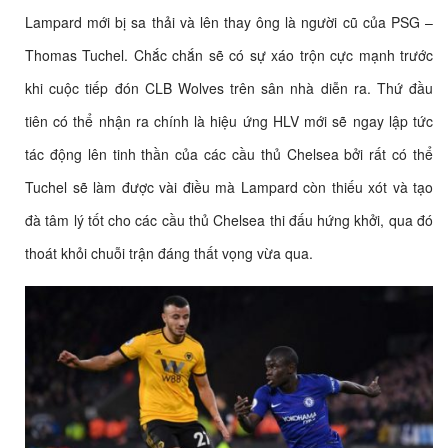
Lampard mới bị sa thải và lên thay ông là người cũ của PSG –
Thomas Tuchel. Chắc chắn sẽ có sự xáo trộn cực mạnh trước
khi cuộc tiếp đón CLB Wolves trên sân nhà diễn ra. Thứ đầu
tiên có thể nhận ra chính là hiệu ứng HLV mới sẽ ngay lập tức
tác động lên tinh thần của các cầu thủ Chelsea bởi rất có thể
Tuchel sẽ làm được vài điều mà Lampard còn thiếu xót và tạo
đà tâm lý tốt cho các cầu thủ Chelsea thi đấu hứng khởi, qua đó
thoát khỏi chuỗi trận đáng thất vọng vừa qua.