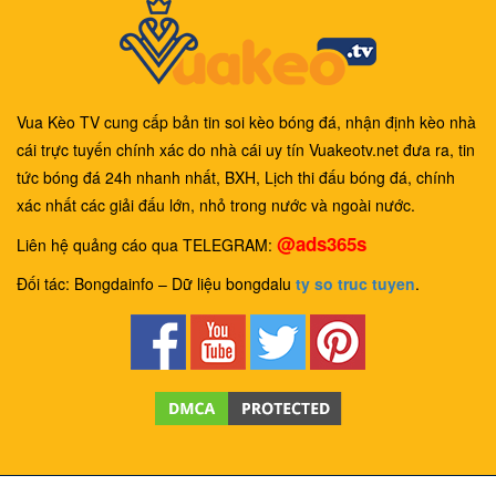
Vua Kèo TV cung cấp bản tin soi kèo bóng đá, nhận định kèo nhà
cái trực tuyến chính xác do nhà cái uy tín Vuakeotv.net đưa ra, tin
tức bóng đá 24h nhanh nhất, BXH, Lịch thi đấu bóng đá, chính
xác nhất các giải đấu lớn, nhỏ trong nước và ngoài nước.
@ads365s
Liên hệ quảng cáo qua TELEGRAM:
Đối tác: Bongdainfo – Dữ liệu bongdalu
ty so truc tuyen
.