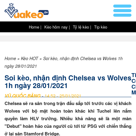
Home |
Kèo hôm nay |
Tỷ lệ kèo |
Tip kèo
Home
»
Kèo HOT
»
Soi kèo, nhận định Chelsea vs Wolves 1h
ngày 28/01/2021
T
Soi kèo, nhận định Chelsea vs Wolves
C
1h ngày 28/01/2021
C
M
VŨ QUỐC BẰNG
-
14:52 - 25/01/2021
Chelsea sẽ ra sân trong trận đấu sắp tới trước các vị khách
Wolves với bộ mặt hoàn toàn khác khi Tuchel lên nắm
quyền làm HLV trưởng. Nhiều khả năng sẽ là một màn
"Debut" hoàn hảo của người cũ tới từ PSG với chiến thắng
ở lại sân Stamford Bridge.