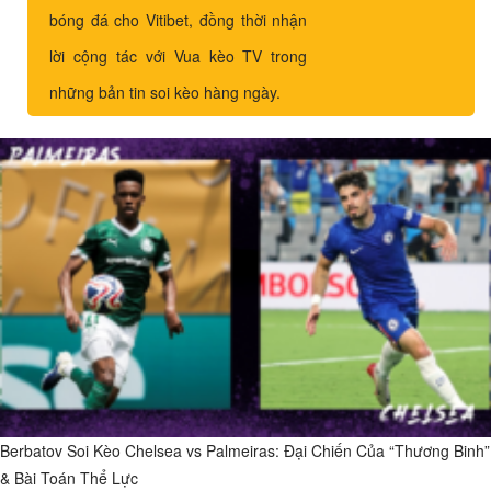
bóng đá cho Vitibet, đồng thời nhận
lời cộng tác với Vua kèo TV trong
những bản tin soi kèo hàng ngày.
Berbatov Soi Kèo Chelsea vs Palmeiras: Đại Chiến Của “Thương Binh”
& Bài Toán Thể Lực