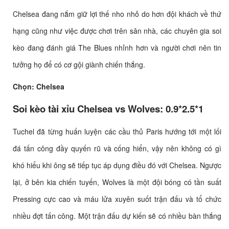
Chelsea đang nắm giữ lợi thế nho nhỏ do hơn đội khách về thứ
hạng cũng như việc được chơi trên sân nhà, các chuyên gia soi
kèo đang đánh giá The Blues nhỉnh hơn và người chơi nên tin
tưởng họ để có cơ gội giành chiến thắng.
Chọn: Chelsea
Soi kèo tài xỉu Chelsea vs Wolves: 0.9*2.5*1
Tuchel đã từng huấn luyện các cầu thủ Paris hướng tới một lối
đá tấn công đầy quyến rũ và cống hiển, vậy nên không có gì
khó hiểu khi ông sẽ tiếp tục áp dụng điều đó với Chelsea. Ngược
lại, ở bên kia chiến tuyến, Wolves là một đội bóng có tần suất
Pressing cực cao và máu lửa xuyên suốt trận đấu và tổ chức
nhiều đợt tấn công. Một trận đấu dự kiến sẽ có nhiều bàn thắng