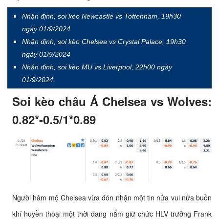
Nhận định, soi kèo Newcastle vs Tottenham, 19h30
ngày 01/9/2024
Nhận định, soi kèo Chelsea vs Crystal Palace, 19h30
ngày 01/9/2024
Nhận định, soi kèo MU vs Liverpool, 22h00 ngày
01/9/2024
Soi kèo châu Á Chelsea vs Wolves:
0.82*-0.5/1*0.89
Người hâm mộ Chelsea vừa đón nhận một tin nửa vui nửa buồn
khí huyền thoại một thời đang nắm giữ chức HLV trưởng Frank