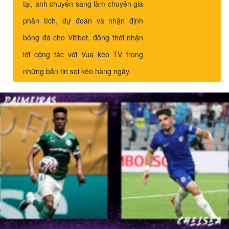
tại, anh chuyển sang làm chuyên gia
phân tích, dự đoán và nhận định
bóng đá cho Vitibet, đồng thời nhận
lời cộng tác với Vua kèo TV trong
những bản tin soi kèo hàng ngày.