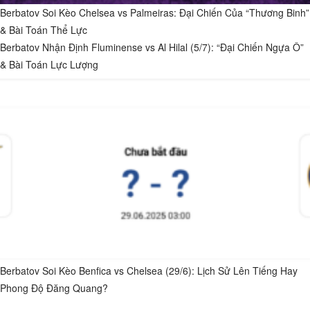
Berbatov Soi Kèo Chelsea vs Palmeiras: Đại Chiến Của “Thương Binh”
& Bài Toán Thể Lực
Berbatov Nhận Định Fluminense vs Al Hilal (5/7): “Đại Chiến Ngựa Ô”
& Bài Toán Lực Lượng
Berbatov Soi Kèo Benfica vs Chelsea (29/6): Lịch Sử Lên Tiếng Hay
Phong Độ Đăng Quang?