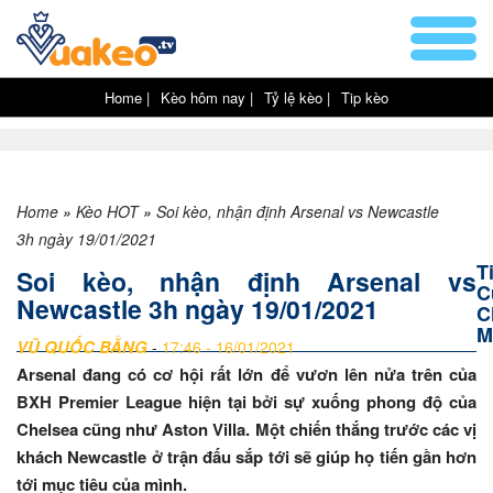
Home |
Kèo hôm nay |
Tỷ lệ kèo |
Tip kèo
Home
»
Kèo HOT
»
Soi kèo, nhận định Arsenal vs Newcastle
3h ngày 19/01/2021
T
Soi kèo, nhận định Arsenal vs
C
Newcastle 3h ngày 19/01/2021
C
M
VŨ QUỐC BẰNG
-
17:46 - 16/01/2021
Arsenal đang có cơ hội rất lớn để vươn lên nửa trên của
BXH Premier League hiện tại bởi sự xuống phong độ của
Chelsea cũng như Aston Villa. Một chiến thắng trước các vị
khách Newcastle ở trận đấu sắp tới sẽ giúp họ tiến gần hơn
tới mục tiêu của mình.