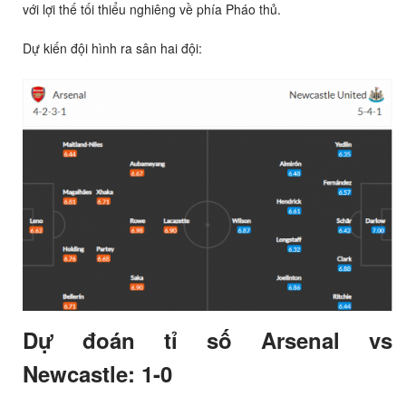
với lợi thế tối thiểu nghiêng về phía Pháo thủ.
Dự kiến đội hình ra sân hai đội:
Dự đoán tỉ số Arsenal vs
Newcastle: 1-0