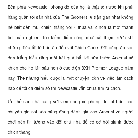
Bên phía Newcastle, phong độ của họ là thật tệ trước khi phải
hàng quân tới sân nhà của The Gooners. 6 trận gần nhất không
hề biết đến mùi chiến thắng với 4 thua và 2 hòa là một thành
tích cần nghiêm túc kiểm điểm cũng như cải thiện trước khi
những điều tồi tệ hơn ập đến với Chích Chòe. Đội bóng áo sọc
đen trắng hiểu rằng một kết quả bất lợi nữa trước Arsenal sẽ
khiến cho họ lún sâu hơn ở cục diện BXH Premier League năm
nay. Thế nhưng hiểu được là một chuyện, còn về việc làm cách
nào để tối đa điểm số thì Newcastle vẫn chưa tìm ra cách.
Ưu thế sân nhà cùng với việc đang có phong độ tốt hơn, các
chuyên gia soi kèo cũng đang đánh giá cao Arsenal và người
chơi nên tin tưởng vào đội chủ nhà để có cơ hội giành được
chiến thắng.