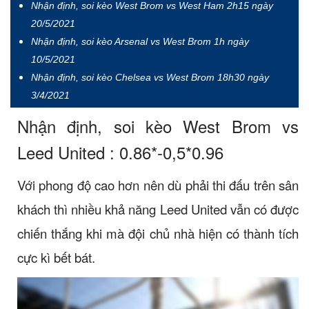
Nhận định, soi kèo West Brom vs West Ham 2h15 ngày
20/5/2021
Nhận định, soi kèo Arsenal vs West Brom 1h ngày
10/5/2021
Nhận định, soi kèo Chelsea vs West Brom 18h30 ngày
3/4/2021
Nhận định, soi kèo West Brom vs
Leed United : 0.86*-0,5*0.96
Với phong độ cao hơn nên dù phải thi đấu trên sân
khách thì nhiều khả năng Leed United vẫn có được
chiến thắng khi mà đội chủ nhà hiện có thành tích
cực kì bết bát.