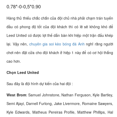
0.78*-0-0,5*0.90
Hàng thủ thiếu chắc chắn của đội chủ nhà phải chạm trán tuyến
đầu có phong độ tốt của đội khách thì có lẽ sẽ không khó để
Leed United có được lợi thế dẫn bàn khi hiệp một trận đấu khép
lại. Vậy nên,
chuyên gia soi kèo bóng đá Anh
nghĩ rằng người
chơi nên đặt cửa cho đội khách ở hiệp 1 này để có cơ hội thắng
cao hơn.
Chọn Leed United
Sau đây là đội hình dự kiến của hai đội :
West Brom
: Samuel Johnstone, Nathan Ferguson, Kyle Bartley,
Semi Ajayi, Darnell Furlong, Jake Livermore, Romaine Sawyers,
Kyle Edwards, Matheus Pereiras Profile, Matthew Phillips, Hal