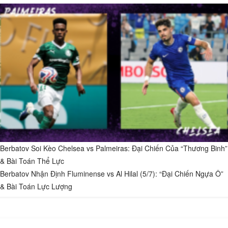
Berbatov Soi Kèo Chelsea vs Palmeiras: Đại Chiến Của “Thương Binh”
& Bài Toán Thể Lực
Berbatov Nhận Định Fluminense vs Al Hilal (5/7): “Đại Chiến Ngựa Ô”
& Bài Toán Lực Lượng