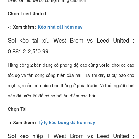
Chọn Leed United
-> Xem thêm :
Kèo nhà cái hôm nay
Soi kèo tài xỉu West Brom vs Leed United :
0.86*-2-2,5*0.99
Hàng công 2 bên đang có phong độ cao cùng với lối chơi đề cao
tốc độ và tấn công cống hiến của hai HLV thì đây là dự báo cho
một trận cầu có nhiều bàn thắng ở phía trước. Vì thế, người chơi
nên đặt cửa tài để có cơ hội ăn điểm cao hơn.
Chọn Tài
-> Xem thêm :
Tỷ lệ kèo bóng đá hôm nay
Soi kèo hiệp 1 West Brom vs Leed United :