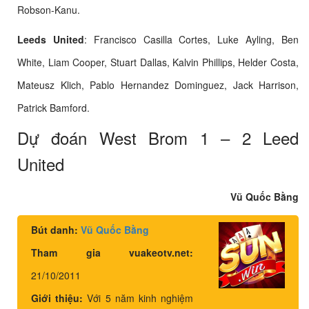
Robson-Kanu.
Leeds United
: Francisco Casilla Cortes, Luke Ayling, Ben
White, Liam Cooper, Stuart Dallas, Kalvin Phillips, Helder Costa,
Mateusz Klich, Pablo Hernandez Dominguez, Jack Harrison,
Patrick Bamford.
Dự đoán West Brom 1 – 2 Leed
United
Vũ Quốc Bằng
Bút danh:
Vũ Quốc Bằng
Tham gia vuakeotv.net:
21/10/2011
Giới thiệu:
Với 5 năm kinh nghiệm