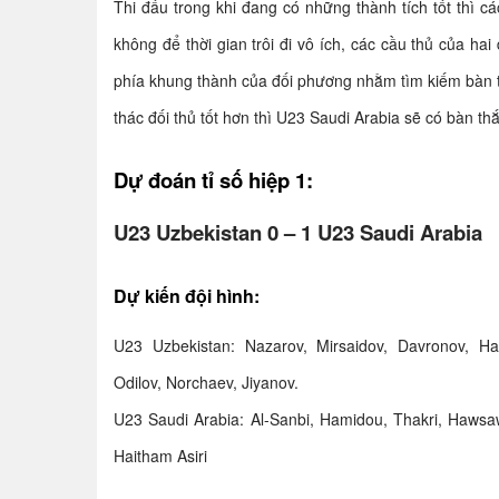
Thi đấu trong khi đang có những thành tích tốt thì các
không để thời gian trôi đi vô ích, các cầu thủ của h
phía khung thành của đối phương nhằm tìm kiếm bàn thắ
thác đối thủ tốt hơn thì U23 Saudi Arabia sẽ có bàn th
Dự đoán tỉ số hiệp 1:
U23 Uzbekistan 0 – 1 U23 Saudi Arabia
Dự kiến đội hình:
U23 Uzbekistan: Nazarov, Mirsaidov, Davronov, Ha
Odilov, Norchaev, Jiyanov.
U23 Saudi Arabia: Al-Sanbi, Hamidou, Thakri, Hawsaw
Haitham Asiri