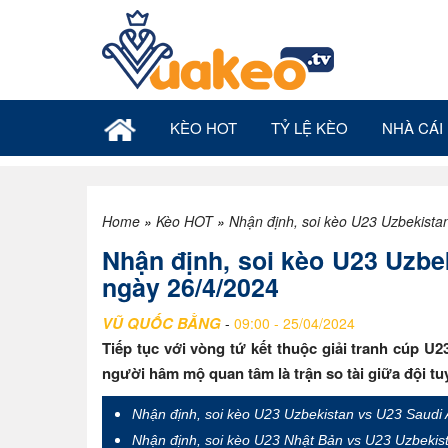
KÈO HOT
TỶ LỆ KÈO
NHÀ CÁI 
Home
»
Kèo HOT
»
Nhận định, soi kèo U23 Uzbekista
Nhận định, soi kèo U23 Uzbe
ngày 26/4/2024
VŨ QUỐC BẰNG
-
09:00 - 25/04/2024
Tiếp tục với vòng tứ kết thuộc giải tranh cúp U
người hâm mộ quan tâm là trận so tài giữa đội t
Nhận định, soi kèo U23 Uzbekistan vs U23 Saudi
Nhận định, soi kèo U23 Nhật Bản vs U23 Uzbekis