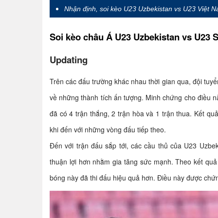
Nhận định, soi kèo U23 Uzbekistan vs U23 Việt 
Soi kèo châu Á U23 Uzbekistan vs U23 S
Updating
Trên các đấu trường khác nhau thời gian qua, đội tuyể
về những thành tích ấn tượng. Minh chứng cho điều này
đã có 4 trận thắng, 2 trận hòa và 1 trận thua. Kết qu
khi đến với những vòng đấu tiếp theo.
Đến với trận đấu sắp tới, các cầu thủ của U23 Uzbeki
thuận lợi hơn nhằm gia tăng sức mạnh. Theo kết quả
bóng này đã thi đấu hiệu quả hơn. Điều này được chứng 