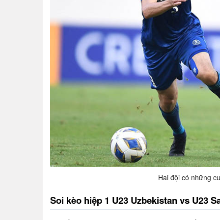
Hai đội có những cu
Soi kèo hiệp 1 U23 Uzbekistan vs U23 S