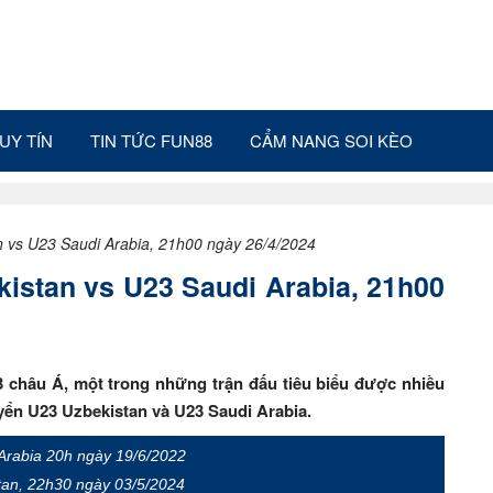
UY TÍN
TIN TỨC FUN88
CẨM NANG SOI KÈO
n vs U23 Saudi Arabia, 21h00 ngày 26/4/2024
kistan vs U23 Saudi Arabia, 21h00
23 châu Á, một trong những trận đấu tiêu biểu được nhiều
uyển U23 Uzbekistan và U23 Saudi Arabia.
 Arabia 20h ngày 19/6/2022
tan, 22h30 ngày 03/5/2024