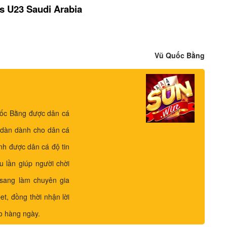
vs U23 Saudi Arabia
Vũ Quốc Bằng
uốc Bằng được dân cá
n dàn dành cho dân cá
h được dân cá độ tin
u lần giúp người chời
 sang làm chuyên gia
et, đồng thời nhận lời
èo hàng ngày.