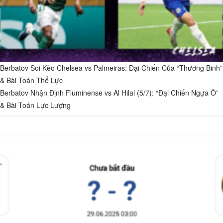
Berbatov Soi Kèo Chelsea vs Palmeiras: Đại Chiến Của “Thương Binh”
& Bài Toán Thể Lực
Berbatov Nhận Định Fluminense vs Al Hilal (5/7): “Đại Chiến Ngựa Ô”
& Bài Toán Lực Lượng