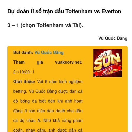
Dự đoán tỉ số trận đấu Tottenham vs Everton
3 – 1 (chọn Tottenham và Tài).
Vũ Quốc Bằng
Bút danh:
Vũ Quốc Bằng
Tham gia vuakeotv.net:
21/10/2011
Giới thiệu:
Với 5 năm kinh nghiệm
betting, Vũ Quốc Bằng được dân cá
độ bóng đá biết đến khi anh hoạt
động ở các diễn dàn dành cho dân
cá độ châu Á. Nhờ khả năng phán
đoán, nhạy cảm, anh được dân cá