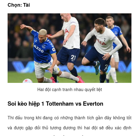
Chọn: Tài
Hai đội cạnh tranh nhau quyết liệt
Soi kèo hiệp 1 Tottenham vs Everton
Thi đấu trong khi đang có những thành tích gần đây không tốt
và được gặp đối thủ tương đương thì hai đội sẽ đều xác định