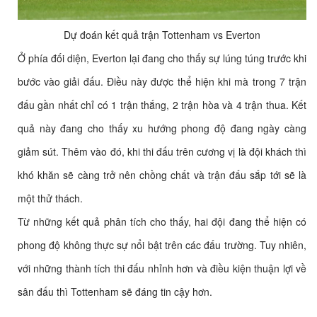
Dự đoán kết quả trận Tottenham vs Everton
Ở phía đối diện, Everton lại đang cho thấy sự lúng túng trước khi
bước vào giải đấu. Điều này được thể hiện khi mà trong 7 trận
đấu gần nhất chỉ có 1 trận thắng, 2 trận hòa và 4 trận thua. Kết
quả này đang cho thấy xu hướng phong độ đang ngày càng
giảm sút. Thêm vào đó, khi thi đấu trên cương vị là đội khách thì
khó khăn sẽ càng trở nên chồng chất và trận đấu sắp tới sẽ là
một thử thách.
Từ những kết quả phân tích cho thấy, hai đội đang thể hiện có
phong độ không thực sự nổi bật trên các đấu trường. Tuy nhiên,
với những thành tích thi đấu nhỉnh hơn và điều kiện thuận lợi về
sân đấu thì Tottenham sẽ đáng tin cậy hơn.