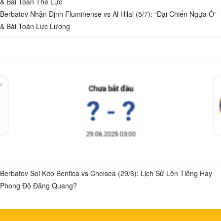
& Bài Toán Thể Lực
Berbatov Nhận Định Fluminense vs Al Hilal (5/7): “Đại Chiến Ngựa Ô”
& Bài Toán Lực Lượng
Berbatov Soi Kèo Benfica vs Chelsea (29/6): Lịch Sử Lên Tiếng Hay
Phong Độ Đăng Quang?