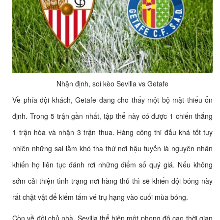
Nhận định, soi kèo Sevilla vs Getafe
Về phía đội khách, Getafe đang cho thấy một bộ mặt thiếu ổn
định. Trong 5 trận gần nhất, tập thể này có được 1 chiến thắng
1 trận hòa và nhận 3 trận thua. Hàng công thi đấu khá tốt tuy
nhiên những sai lầm khó tha thứ nơi hậu tuyến là nguyên nhân
khiến họ liên tục đánh rơi những điểm số quý giá. Nếu không
sớm cải thiện tình trạng nơi hàng thủ thì sẽ khiến đội bóng này
rất chật vật để kiếm tấm vé trụ hạng vào cuối mùa bóng.
Còn về đội chủ nhà, Sevilla thể hiện một phong độ cao thời gian