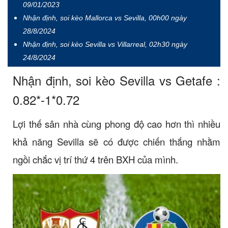
09/01/2023
Nhận định, soi kèo Mallorca vs Sevilla, 00h00 ngày
28/8/2024
Nhận định, soi kèo Sevilla vs Villarreal, 02h30 ngày
24/8/2024
Nhận định, soi kèo Sevilla vs Getafe :
0.82*-1*0.72
Lợi thế sân nhà cùng phong độ cao hơn thì nhiều
khả năng Sevilla sẽ có được chiến thắng nhằm
ngồi chắc vị trí thứ 4 trên BXH của mình.