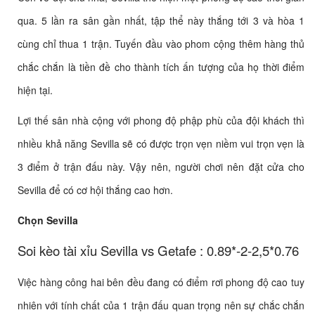
qua. 5 lần ra sân gần nhất, tập thể này thắng tới 3 và hòa 1
cùng chỉ thua 1 trận. Tuyến đầu vào phom cộng thêm hàng thủ
chắc chắn là tiền đề cho thành tích ấn tượng của họ thời điểm
hiện tại.
Lợi thế sân nhà cộng với phong độ phập phù của đội khách thì
nhiều khả năng Sevilla sẽ có được trọn vẹn niềm vui trọn vẹn là
3 điểm ở trận đấu này. Vậy nên, người chơi nên đặt cửa cho
Sevilla để có cơ hội thắng cao hơn.
Chọn Sevilla
Soi kèo tài xỉu Sevilla vs Getafe : 0.89*-2-2,5*0.76
Việc hàng công hai bên đều đang có điểm rơi phong độ cao tuy
nhiên với tính chất của 1 trận đấu quan trọng nên sự chắc chắn