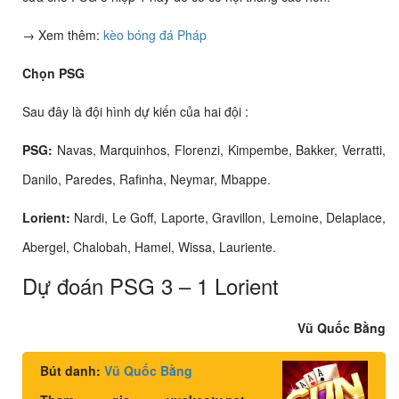
→ Xem thêm:
kèo bóng đá Pháp
Chọn PSG
Sau đây là đội hình dự kiến của hai đội :
PSG:
Navas, Marquinhos, Florenzi, Kimpembe, Bakker, Verratti,
Danilo, Paredes, Rafinha, Neymar, Mbappe.
Lorient:
Nardi, Le Goff, Laporte, Gravillon, Lemoine, Delaplace,
Abergel, Chalobah, Hamel, Wissa, Lauriente.
Dự đoán PSG 3 – 1 Lorient
Vũ Quốc Bằng
Bút danh:
Vũ Quốc Bằng